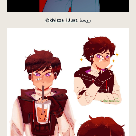
@kivizza_illust
، روسيا