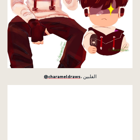
@charameldraws
، الفلبين