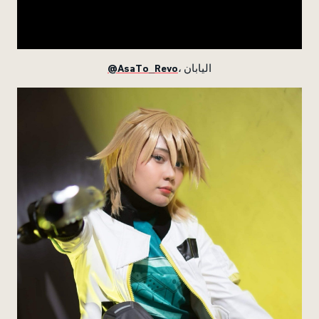
@AsaTo_Revo
، اليابان