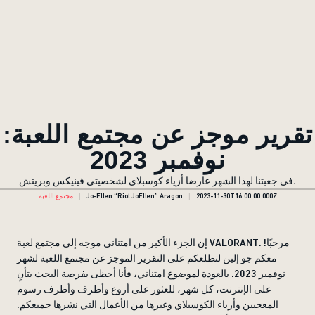
تقرير موجز عن مجتمع اللعبة:
نوفمبر 2023
في جعبتنا لهذا الشهر عارضا أزياء كوسبلاي لشخصيتي فينيكس وبريتش.
2023-11-30T16:00:00.000Z
Jo-Ellen “Riot JoEllen” Aragon
مجتمع اللعبة
إن الجزء الأكبر من امتناني موجه إلى مجتمع لعبة VALORANT. مرحبًا!
معكم جو إلين لتطلعكم على التقرير الموجز عن مجتمع اللعبة لشهر
نوفمبر 2023. بالعودة لموضوع امتناني، فأنا أحظى بفرصة البحث بتأنٍ
على الإنترنت، كل شهر، للعثور على أروع وأطرف وأظرف رسوم
المعجبين وأزياء الكوسبلاي وغيرها من الأعمال التي نشرها جميعكم.