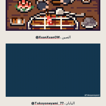
@XuanXuanOW
، الصين
@Tokoyoneyami_77
، اليابان