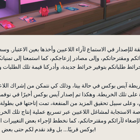
ة للإصدار في الاستماع لآراء اللاعبين وأخذها بعين الاعتبار. و
 آرائكم ومقترحاتكم، وإلى مصادر إزعاجكم، كما استمعنا إلى تمني
ريطة آيس بوكس في حالة بيتا، وذلك كي نتمكن من إشراك اللاع
 على تلك الخريطة. وهكذا تم إصدار آيس بوكس أخيرًا في نوفم
، وعلى سبيل تحقيق المزيد من المنفعة، تمت إتاحتها في بطول
 الاستجابة لمشاغل اللاعبين عبر تسريع عملية إنتاج تلك الخري
الإصغاء لآرائكم ومقترحاتكم، كما نخطط لإجراء بعض التغييرات 
بوكس قريبًا… بل وقد نقدم لكم حتى بعض المفاجآت الصغيرة في المتجر!