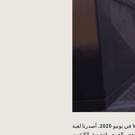
في يونيو 2020، أصدرنا لعبة VALORANT مع الخرائط الثلاث المتاحة في إصدار بيتا، إضافة إلى خريطة الإطلاق الرسمي
ا بعض الفرص لتشويق اللاعبين