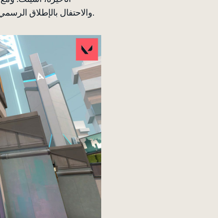
والاحتفال بالإطلاق الرسمي للمحتوى الجديد، مثل كيلجوي ومظهر غليتش بوب، كما كان ظاهرًا في سبليت لفترة محدودة.