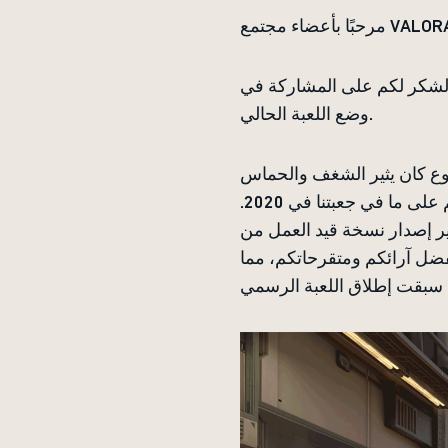
اء مجتمع VALORANT،
VALOR خلال عامها الأول، بدءًا من إصدارات بيتا، ووصولًا إلى
وضع اللعبة الحالي.
روع كان يثير الشغف والحماس
الشديدين لدى الفريق خلال مرحلة الإنتاج، ويسعدنا أن نتمكن أخيرًا من الحديث عنه وإطلاعكم على ما في جعبتنا في 2020.
صير إصدار نسخة قيد العمل من
فضل آرائكم ومتقرحاتكم، مما