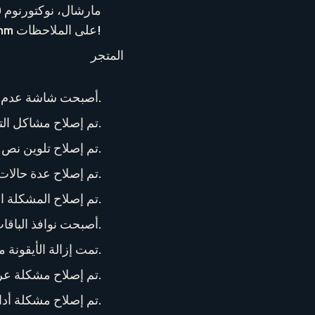
مارشال ، أراكسيس آوت لو، أوبيريتور. شكرًا لـ Grimm على الملاحظات!
المتجر
أصبحت شاشة عدم الأهلية للإهداء تمتد الآن على كامل عرض الشاشة.
تم إصلاح مشاكل التقطيع المختلفة التي كانت تظهر في مرحلة تأكيد الشراء أثناء شراء ملحق سلاح.
تم إصلاح تلوين نص العنوان في شاشة تأكيد الشراء.
تم إصلاح عدة حالات عدم اتساق في أزرار تفاصيل الباقات.
تم إصلاح المشكلة التي كانت تتسبب في ظهور الرسمات بشكل مُعتم عند معاينتها أثناء عملية الشراء.
أصبحت نوافذ الباقات الآن على ارتفاع متّسق عبر كل محطات عملية الشراء.
تمت إزالة الأيقونة من خانة الباقة المميزة في حال امتلاك الباقة.
تم إصلاح مشكلة عرض الألوان الخطأ لخانة الإهداء أثناء إهداء أداة استعراض.
تم إصلاح مشكلة أداء كانت تؤدي إلى حصول تأخير طفيف عند امتلاك قائمة أصدقاء طويلة.