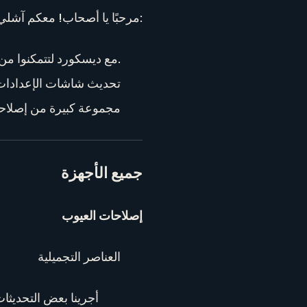
مرحبًا يا أصحاب! معكم آشلي. لدينا تحديث بسيط لكم. إليكم الموجز السريع:
ستتعاون VALORANT مع ديسكورد لتتمكنوا من ربط الحسابات ودعوة أصدقائكم في ديسكورد مباشرة من اللعبة.
[الحاسب فقط] تحديث شاشات ال
مجموعة كبيرة من إصلاح
جميع الأجهزة
إصلاحات العيوب
العناصر التجميلية
أجرينا بعض التحديثا