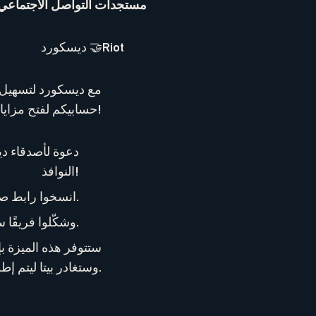
مستجدات التواصل الاجتماعي
ديسكورد 🤝Riot
حسابيكم لفتح مزايا اجتماعية جديدة!
النوافذ!
انسخوا رابط صالة المباراة وشاركوه مباشرة على خادمكم أو أينما كان أصدقاؤكم.
اكتشفوا أصدقاءكم على ديسكورد ممن يلعبون VALORANT وشكّلوا فريقًا سويةً بسرعة أكبر.
وستغادر بيتا ليتم إطلاقها الرسمي عالميًا مع التحديث 12.08 يوم 29 أبريل بتوقيت غرينتش.