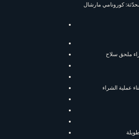
مارشال، EX.O مارشال، نوكتورنوم