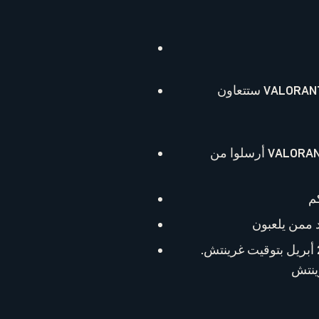
ستتعاون VALORANT مع ديسكورد لتسهيل دخولكم إلى مباراتكم القادمة مع أصدقائكم. يمكنكم الآن ربط
أرسلوا من VALORANT دعوة لأصدقاء ديسكورد للانضمام مباشرة إلى فريقكم. لا حاجة إلى التنقّل بين
ستتوفر هذه الميزة بإصدار بيتا في البرازيل أولًا، ثم في الولايات المتحدة وكندا يوم 21 أبريل بتوقيت غرينتش.