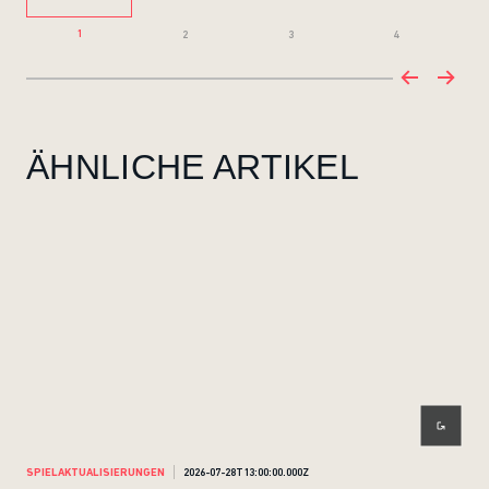
1
2
3
4
ÄHNLICHE ARTIKEL
SPIELAKTUALISIERUNGEN
2026-07-28T13:00:00.000Z
SPI