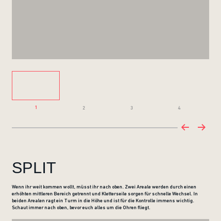
1
2
3
4
SPLIT
Wenn ihr weit kommen wollt, müsst ihr nach oben. Zwei Areale werden durch einen
erhöhten mittleren Bereich getrennt und Kletterseile sorgen für schnelle Wechsel. In
beiden Arealen ragt ein Turm in die Höhe und ist für die Kontrolle immens wichtig.
Schaut immer nach oben, bevor euch alles um die Ohren fliegt.