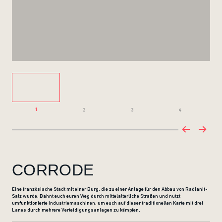
1
2
3
4
CORRODE
Eine französische Stadt mit einer Burg, die zu einer Anlage für den Abbau von Radianit-
Salz wurde. Bahnt euch euren Weg durch mittelalterliche Straßen und nutzt
umfunktionierte Industriemaschinen, um euch auf dieser traditionellen Karte mit drei
Lanes durch mehrere Verteidigungsanlagen zu kämpfen.