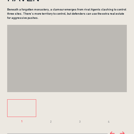
Beneath a forgotten monastery, a clamour emerges from rival Agents clashing to control
three sites. There’s more territory to control, but defenders can use the extra real estate
for aggressive pushes.
1
2
3
4