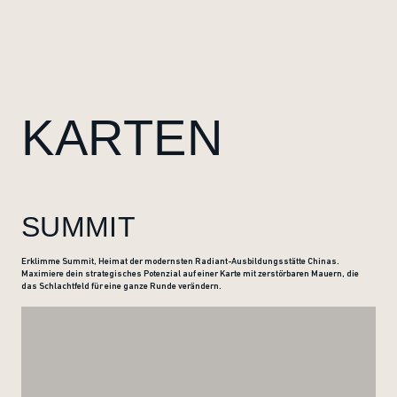
KARTEN
SUMMIT
Erklimme Summit, Heimat der modernsten Radiant-Ausbildungsstätte Chinas.
Maximiere dein strategisches Potenzial auf einer Karte mit zerstörbaren Mauern, die
das Schlachtfeld für eine ganze Runde verändern.