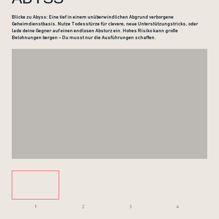
Blicke zu Abyss: Eine tief in einem unüberwindlichen Abgrund verborgene
Geheimdienstbasis. Nutze Todesstürze für clevere, neue Unterstützungstricks, oder
lade deine Gegner auf einen endlosen Absturz ein. Hohes Risiko kann große
Belohnungen bergen – Du musst nur die Ausführungen schaffen.
1
2
3
4