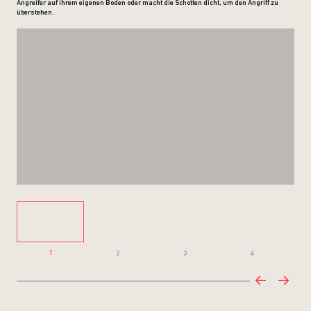
Angreifer auf ihrem eigenen Boden oder macht die Schotten dicht, um den Angriff zu
überstehen.
1
2
3
4