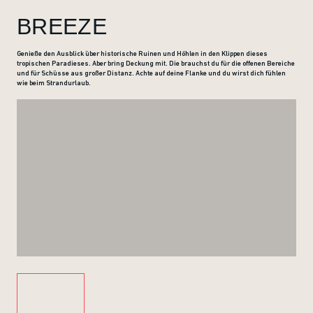
BREEZE
Genieße den Ausblick über historische Ruinen und Höhlen in den Klippen dieses
tropischen Paradieses. Aber bring Deckung mit. Die brauchst du für die offenen Bereiche
und für Schüsse aus großer Distanz. Achte auf deine Flanke und du wirst dich fühlen
wie beim Strandurlaub.