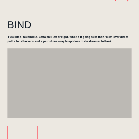
BIND
Two sites. No middle. Gotta pick left or right. What’s it going to be then? Both offer direct
paths for attackers and a pair of one-way teleporters make it easier to flank.