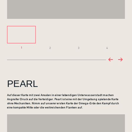
1
2
3
4
PEARL
Auf dieser Karte mit zwei Arealen in einer lebendigen Unterwasserstadt machen
Angreifer Druck auf die Verteidiger. Pearl ist eine mit der Umgebung spielende Karte
ohne Mechaniken. Nimm auf unserer ersten Karte der Omega-Erde den Kampf durch
eine kompakte Mitte oder die weitreichenden Flanken auf.