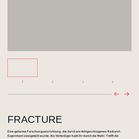
1
2
3
4
FRACTURE
Eine geheime Forschungseinrichtung, die durch ein fehlgeschlagenes Radianit-
Experiment zweigeteilt wurde. Als Verteidiger habt ihr damit die Wahl: Trefft die