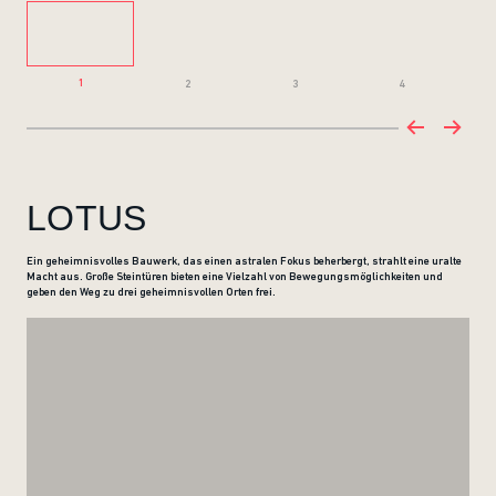
1
2
3
4
LOTUS
Ein geheimnisvolles Bauwerk, das einen astralen Fokus beherbergt, strahlt eine uralte
Macht aus. Große Steintüren bieten eine Vielzahl von Bewegungsmöglichkeiten und
geben den Weg zu drei geheimnisvollen Orten frei.