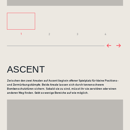
1
2
3
4
ASCENT
Zwischen den zwei Arealen auf Ascent liegt ein offener Spielplatz für kleine Positions-
und Zermürbungskämpfe. Beide Areale lassen sich durch tonnenschwere
Bombenschutztüren sichern. Sobald sie zu sind, müsst ihr sie zerstören oder einen
anderen Weg finden. Gebt so wenige Bereiche auf wie möglich.