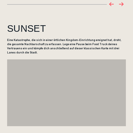
SUNSET
Eine Katastrophe, die sich in einer örtlichen Kingdom-Einrichtung ereignet hat, droht,
die gesamte Nachbarschaft zu erfassen. Lege eine Pause beim Food Truck deines
Vertrauens ein und kämpfe dich anschließend auf dieser klassischen Karte mit drei
Lanes durch die Stadt.