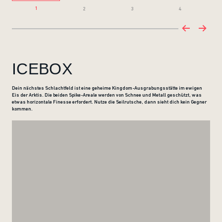
1
2
3
4
ICEBOX
Dein nächstes Schlachtfeld ist eine geheime Kingdom-Ausgrabungsstätte im ewigen
Eis der Arktis. Die beiden Spike-Areale werden von Schnee und Metall geschützt, was
etwas horizontale Finesse erfordert. Nutze die Seilrutsche, dann sieht dich kein Gegner
kommen.