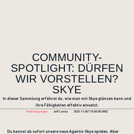
COMMUNITY-
SPOTLIGHT: DÜRFEN
WIR VORSTELLEN?
SKYE
In dieser Sammlung erfährst du, wie man mit Skye glänzen kann und
ihre Fähigkeiten effektiv einsetzt.
Ankündigungen
Jeff Landa
2020-11-04T15:00:00.000Z
Du kannst ab sofort unsere neue Agentin Skye spielen. Aber