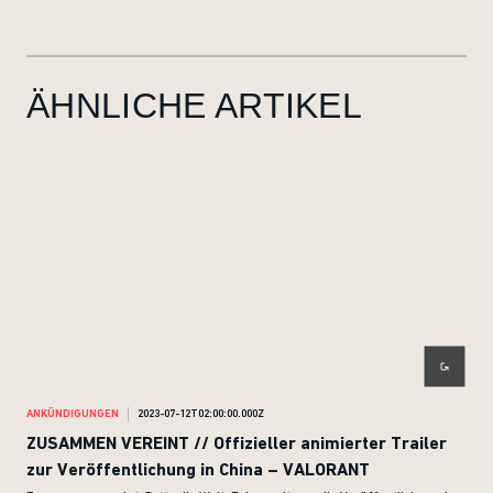
ÄHNLICHE ARTIKEL
ANKÜNDIGUNGEN
2023-07-12T02:00:00.000Z
ANK
ZUSAMMEN VEREINT // Offizieller animierter Trailer
Co
zur Veröffentlichung in China – VALORANT
Vise