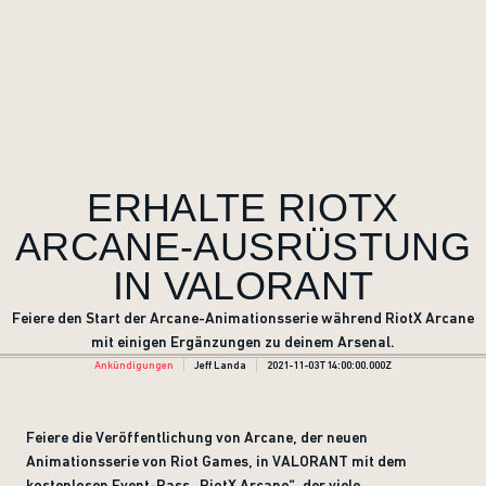
ERHALTE RIOTX
ARCANE-AUSRÜSTUNG
IN VALORANT
Feiere den Start der Arcane-Animationsserie während RiotX Arcane
mit einigen Ergänzungen zu deinem Arsenal.
Ankündigungen
Jeff Landa
2021-11-03T14:00:00.000Z
Feiere die Veröffentlichung von Arcane, der neuen
Animationsserie von Riot Games, in VALORANT mit dem
kostenlosen Event-Pass „RiotX Arcane“, der viele