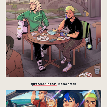
@raccooninahat
,
Kasachstan