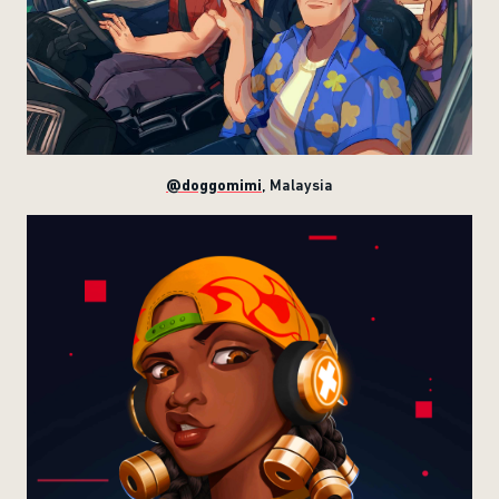
@doggomimi
, Malaysia