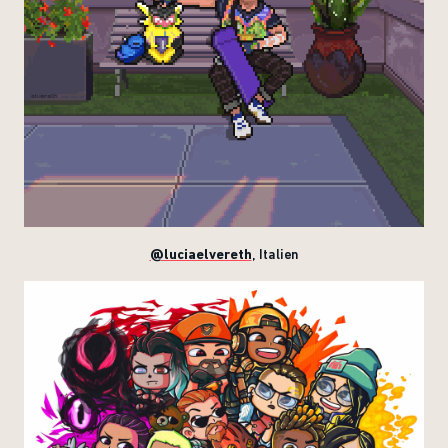
@luciaelvereth
,
Italien