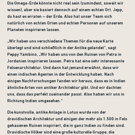
Die Omega-Erde könnte nicht real sein (zumindest, soweit wir
wissen), aber sie basiert dennoch auf einem echten Ort. Jepp,
du hast es erraten – der Erde. Also hat unser Team sich
natürlich von echten Orten und echten Personen auf unserem
Planeten inspirieren lassen.
„
Wir haben uns verschiedene Themen für die neue Karte
überlegt und sind schließlich in der Antike gelandet“, sagt
Peppy Yambino, „Wir haben uns von den Ruinen von Petra in
Jordanien inspirieren lassen. Petra hat eine sehr interessante
Felsenarchitektur. Und dann hat jemand erwähnt, dass wir
einen indischen Agenten in der Entwicklung haben. Nach
einigen Nachforschungen fanden wir heraus, dass es in Indien
ähnliche Arten von antiker Architektur gibt. Und wir dachten
uns, dass das perfekt zueinander passt. Also haben wir uns in
Richtung Indien umgesehen.“
Die kunstvolle, antike Anlage in Lotus wurde von der
dravidischen Architektur und einigen der mehr als 1.500 in Fels
gehauenen Ruinen inspiriert, die in ganz Indien zu finden sind.
Dravidische Völker sind eine große kulturelle Gruppe, die