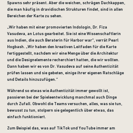
Spawns sehr präsent. Aber die weichen, schrägen Dachkappen,
die man häufig in dravidischen Strukturen findet, sind in allen
Bereichen der Karte zu sehen.
„
Wir haben mit einer promovierten Indologin, Dr. Fiza
Vasudeva, an Lotus gearbeitet. Sie ist eine Wissenschaftlerin
aus Indien, die auch Beraterin für Harbor war“, verrät Pearl
Hogbash. „Wir haben den kreativen Leitfaden für die Karte
fertiggestellt, nachdem wir eine Menge über die Architektur
und die Designelemente recherchiert hatten, die wir wollten.
Dann haben wir es von Dr. Vasudeva auf seine Authentizität
prüfen lassen und sie gebeten, einige ihrer eigenen Ratschläge
und Details hinzuzufügen.“
Während so etwas wie Authentizität immer gewollt ist,
passieren bei der Spieleentwicklung manchmal auch Dinge
durch Zufall. Obwohl die Teams versuchen, alles, was sie tun,
bewusst zu tun, stolpern sie gelegentlich über etwas, das
einfach funktioniert.
Zum Beispiel das, was auf TikTok und YouTube immer am