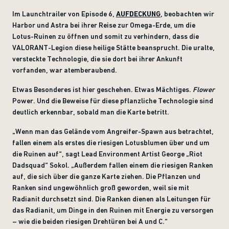
Im Launchtrailer von Episode 6,
AUFDECKUNG
, beobachten wir
Harbor und Astra bei ihrer Reise zur Omega-Erde, um die
Lotus-Ruinen zu öffnen und somit zu verhindern, dass die
VALORANT-Legion diese heilige Stätte beansprucht. Die uralte,
versteckte Technologie, die sie dort bei ihrer Ankunft
vorfanden, war atemberaubend.
Etwas Besonderes ist hier geschehen. Etwas Mächtiges.
Flower
Power. Und die Beweise für diese pflanzliche Technologie sind
deutlich erkennbar, sobald man die Karte betritt.
„
Wenn man das Gelände vom Angreifer-Spawn aus betrachtet,
fallen einem als erstes die riesigen Lotusblumen über und um
die Ruinen auf“, sagt Lead Environment Artist George „Riot
Dadsquad“ Sokol. „Außerdem fallen einem die riesigen Ranken
auf, die sich über die ganze Karte ziehen. Die Pflanzen und
Ranken sind ungewöhnlich groß geworden, weil sie mit
Radianit durchsetzt sind. Die Ranken dienen als Leitungen für
das Radianit, um Dinge in den Ruinen mit Energie zu versorgen
– wie die beiden riesigen Drehtüren bei A und C.“