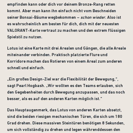
empfinden kann oder dich vor deinem Bronze-Rang retten
kommt. Aber man kann ihn einfach nicht vom Beschneiden
seiner Bonsai-Bäume wegbekommen –
schon wieder
. Also ist
es wahrscheinlich am besten für dich, dich mit der neuesten
VALORANT-Karte vertraut zu machen und den extrem flüssigen
Spielstil zu nutzen.
Lotus ist eine Karte mit drei Arealen und Gängen, die alle Areale
miteinander verbinden. Praktisch platzierte Flure und
Korridore machen das Rotieren von einem Areal zum anderen
schnell und einfach.
„
Ein großes Design-Ziel war die Flexibilität der Bewegung,“,
sagt Pearl Hogbash. „Wir wollten es den Teams erlauben, sich
den Gegebenheiten durch Bewegung anzupassen, und das noch
besser, als es auf den anderen Karten möglich ist.“
Das Hauptaugenmerk, das Lotus von anderen Karten absetzt,
sind die beiden riesigen mechanischen Türen, die sich um 180
Grad drehen. Diese massiven Steintüren benötigen 8 Sekunden,
um sich vollständig zu drehen und legen währenddessen den