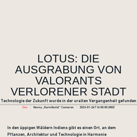
LOTUS: DIE
AUSGRABUNG VON
VALORANTS
VERLORENER STADT
Technologie der Zukunft wurde in der uralten Vergangenheit gefunden
Dev
Kenny „Karnifexlol“ Cameron
2023-01-26T16:00:00.000Z
In den üppigen Wäldern Indiens gibt es einen Ort, an dem
Pflanzen, Architektur und Technologie in Harmonie