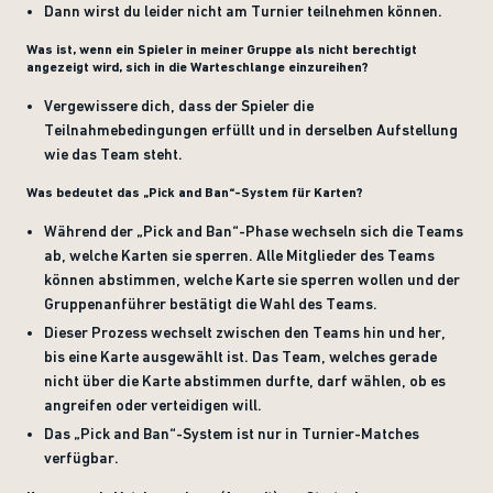
Dann wirst du leider nicht am Turnier teilnehmen können.
Was ist, wenn ein Spieler in meiner Gruppe als nicht berechtigt
angezeigt wird, sich in die Warteschlange einzureihen?
Vergewissere dich, dass der Spieler die
Teilnahmebedingungen erfüllt und in derselben Aufstellung
wie das Team steht.
Was bedeutet das „Pick and Ban“-System für Karten?
Während der „Pick and Ban“-Phase wechseln sich die Teams
ab, welche Karten sie sperren. Alle Mitglieder des Teams
können abstimmen, welche Karte sie sperren wollen und der
Gruppenanführer bestätigt die Wahl des Teams.
Dieser Prozess wechselt zwischen den Teams hin und her,
bis eine Karte ausgewählt ist. Das Team, welches gerade
nicht über die Karte abstimmen durfte, darf wählen, ob es
angreifen oder verteidigen will.
Das „Pick and Ban“-System ist nur in Turnier-Matches
verfügbar.