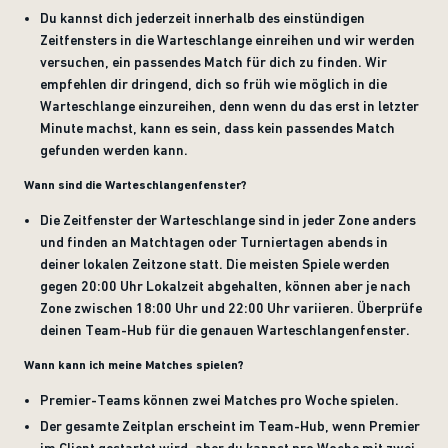
Du kannst dich jederzeit innerhalb des einstündigen
Zeitfensters in die Warteschlange einreihen und wir werden
versuchen, ein passendes Match für dich zu finden. Wir
empfehlen dir dringend, dich so früh wie möglich in die
Warteschlange einzureihen, denn wenn du das erst in letzter
Minute machst, kann es sein, dass kein passendes Match
gefunden werden kann.
Wann sind die Warteschlangenfenster?
Die Zeitfenster der Warteschlange sind in jeder Zone anders
und finden an Matchtagen oder Turniertagen abends in
deiner lokalen Zeitzone statt. Die meisten Spiele werden
gegen 20:00 Uhr Lokalzeit abgehalten, können aber je nach
Zone zwischen 18:00 Uhr und 22:00 Uhr variieren. Überprüfe
deinen Team-Hub für die genauen Warteschlangenfenster.
Wann kann ich meine Matches spielen?
Premier-Teams können zwei Matches pro Woche spielen.
Der gesamte Zeitplan erscheint im Team-Hub, wenn Premier