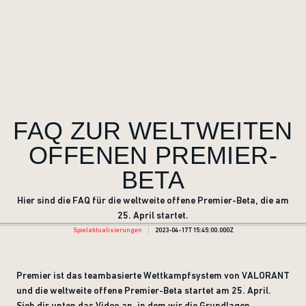
FAQ ZUR WELTWEITEN
OFFENEN PREMIER-
BETA
Hier sind die FAQ für die weltweite offene Premier-Beta, die am
25. April startet.
Spielaktualisierungen
2023-04-17T15:45:00.000Z
Premier ist das teambasierte Wettkampfsystem von VALORANT
und die weltweite offene Premier-Beta startet am 25. April.
Sieh dir unten das Video an, in dem wir die Grundlagen