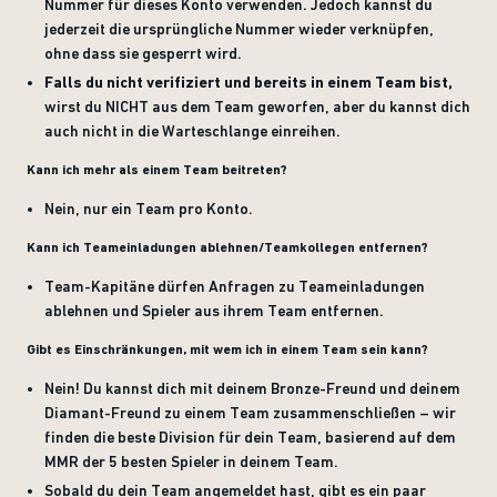
Nummer für dieses Konto verwenden. Jedoch kannst du
jederzeit die ursprüngliche Nummer wieder verknüpfen,
ohne dass sie gesperrt wird.
Falls du nicht verifiziert und bereits in einem Team bist,
wirst du NICHT aus dem Team geworfen, aber du kannst dich
auch nicht in die Warteschlange einreihen.
Kann ich mehr als einem Team beitreten?
Nein, nur ein Team pro Konto.
Kann ich Teameinladungen ablehnen/Teamkollegen entfernen?
Team-Kapitäne dürfen Anfragen zu Teameinladungen
ablehnen und Spieler aus ihrem Team entfernen.
Gibt es Einschränkungen, mit wem ich in einem Team sein kann?
Nein! Du kannst dich mit deinem Bronze-Freund und deinem
Diamant-Freund zu einem Team zusammenschließen – wir
finden die beste Division für dein Team, basierend auf dem
MMR der 5 besten Spieler in deinem Team.
Sobald du dein Team angemeldet hast, gibt es ein paar