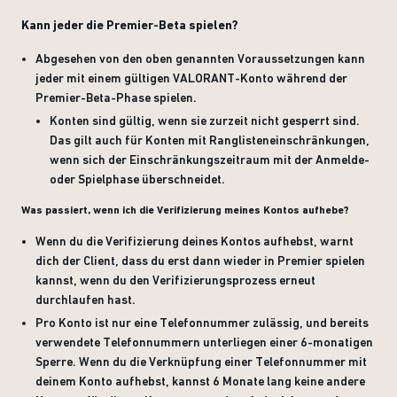
Kann jeder die Premier-Beta spielen?
Abgesehen von den oben genannten Voraussetzungen kann
jeder mit einem gültigen VALORANT-Konto während der
Premier-Beta-Phase spielen.
Konten sind gültig, wenn sie zurzeit nicht gesperrt sind.
Das gilt auch für Konten mit Ranglisteneinschränkungen,
wenn sich der Einschränkungszeitraum mit der Anmelde-
oder Spielphase überschneidet.
Was passiert, wenn ich die Verifizierung meines Kontos aufhebe?
Wenn du die Verifizierung deines Kontos aufhebst, warnt
dich der Client, dass du erst dann wieder in Premier spielen
kannst, wenn du den Verifizierungsprozess erneut
durchlaufen hast.
Pro Konto ist nur eine Telefonnummer zulässig, und bereits
verwendete Telefonnummern unterliegen einer 6-monatigen
Sperre. Wenn du die Verknüpfung einer Telefonnummer mit
deinem Konto aufhebst, kannst 6 Monate lang keine andere