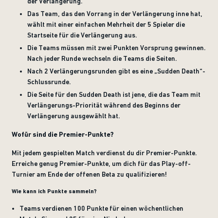
der Verlängerung.
Das Team, das den Vorrang in der Verlängerung inne hat,
wählt mit einer einfachen Mehrheit der 5 Spieler die
Startseite für die Verlängerung aus.
Die Teams müssen mit zwei Punkten Vorsprung gewinnen.
Nach jeder Runde wechseln die Teams die Seiten.
Nach 2 Verlängerungsrunden gibt es eine „Sudden Death“-
Schlussrunde.
Die Seite für den Sudden Death ist jene, die das Team mit
Verlängerungs-Priorität während des Beginns der
Verlängerung ausgewählt hat.
Wofür sind die Premier-Punkte?
Mit jedem gespielten Match verdienst du dir Premier-Punkte.
Erreiche genug Premier-Punkte, um dich für das Play-off-
Turnier am Ende der offenen Beta zu qualifizieren!
Wie kann ich Punkte sammeln?
Teams verdienen 100 Punkte für einen wöchentlichen