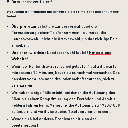
Du wurdest verifiziert!
Was, wenn ich Probleme bei der Verifizierung meiner Telefonnummer
habe?
Überprüfe zunächst die Landesvorwahl und die
Formatierung deiner Telefonnummer – du musst die
Landesvorwahl (nicht die Ortsvorwahl!) in das richtige Feld
eingeben.
Unsicher, wie deine Landesvorwahl lautet?
Nutze diese
Website
!
Wenn der Fehler „Etwas ist schiefgelaufen“ auftritt, warte
mindestens 10 Minuten, bevor du es nochmal versuchst. Das
passiert vor allem nach drei oder mehr Versuchen, sich zu
verifizieren.
Wir haben einige Fälle erlebt, bei denen die Auflösung des
Clients zu einer Komprimierung des Textfelds und damit zu
Fehlern führen kann. Versuche, die Auflösung zu 1920x1080
zu ändern und verifiziere deine Telefonnummer erneut.
Wende dich bei anderen Problemen bitte an den
Spielersupport.