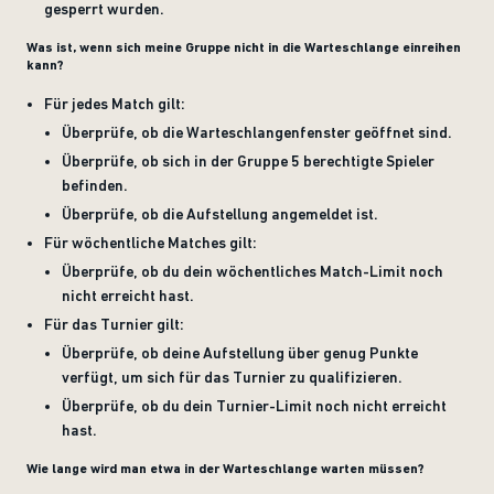
gesperrt wurden.
Was ist, wenn sich meine Gruppe nicht in die Warteschlange einreihen
kann?
Für jedes Match gilt:
Überprüfe, ob die Warteschlangenfenster geöffnet sind.
Überprüfe, ob sich in der Gruppe 5 berechtigte Spieler
befinden.
Überprüfe, ob die Aufstellung angemeldet ist.
Für wöchentliche Matches gilt:
Überprüfe, ob du dein wöchentliches Match-Limit noch
nicht erreicht hast.
Für das Turnier gilt:
Überprüfe, ob deine Aufstellung über genug Punkte
verfügt, um sich für das Turnier zu qualifizieren.
Überprüfe, ob du dein Turnier-Limit noch nicht erreicht
hast.
Wie lange wird man etwa in der Warteschlange warten müssen?