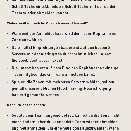
Ist dein Team angemeldet, wird aus der Anmelden-
Schaltfläche eine Abmelden-Schaltfläche, mit der du dein
Team wieder abmelden kannst.
Woher weiß ich, welche Zone ich auswählen soll?
Während der Anmeldephase wird der Team-Kapitän eine
Zone auswählen.
Du erhältst Empfehlungen basierend auf den besten 2
Servern mit der niedrigsten durchschnittlichen Latenz
(Beispiel: Central vs. Texas)
Die Latenz basiert auf dem Ping des Kapitäns (das einzige
Teammitglied, das ein Team anmelden kann).
Spieler, die Zonen mit mehreren Servern wählen, sollten
gemäß unserer üblichen Matchmaking-Heuristik (ping-
basiert) gematcht werden.
Kann ich Zonen ändern?
Sobald dein Team angemeldet ist, kannst du die Zone nicht
mehr ändern, aber du kannst dein Team wieder abmelden
und neu anmelden, um eine neue Zone auszuwählen. Wenn