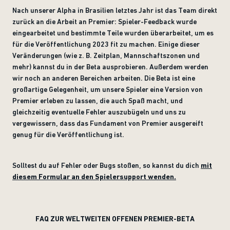
Nach unserer Alpha in Brasilien letztes Jahr ist das Team direkt
zurück an die Arbeit an Premier: Spieler-Feedback wurde
eingearbeitet und bestimmte Teile wurden überarbeitet, um es
für die Veröffentlichung 2023 fit zu machen. Einige dieser
Veränderungen (wie z. B. Zeitplan, Mannschaftszonen und
mehr) kannst du in der Beta ausprobieren. Außerdem werden
wir noch an anderen Bereichen arbeiten. Die Beta ist eine
großartige Gelegenheit, um unsere Spieler eine Version von
Premier erleben zu lassen, die auch Spaß macht, und
gleichzeitig eventuelle Fehler auszubügeln und uns zu
vergewissern, dass das Fundament von Premier ausgereift
genug für die Veröffentlichung ist.
Solltest du auf Fehler oder Bugs stoßen, so kannst du dich
mit
diesem Formular an den Spielersupport wenden.
FAQ ZUR WELTWEITEN OFFENEN PREMIER-BETA