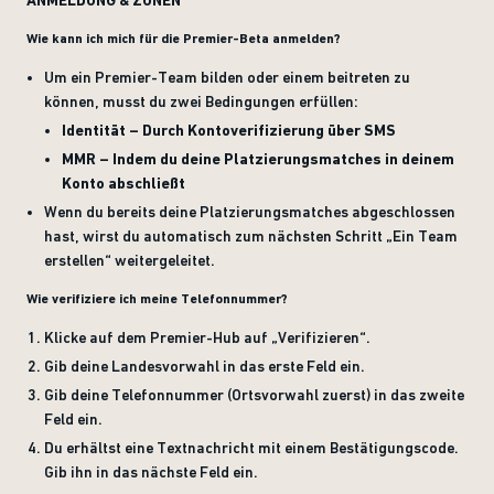
ANMELDUNG & ZONEN
Wie kann ich mich für die Premier-Beta anmelden?
Um ein Premier-Team bilden oder einem beitreten zu
können, musst du zwei Bedingungen erfüllen:
Identität – Durch Kontoverifizierung über SMS
MMR – Indem du deine Platzierungsmatches in deinem
Konto abschließt
Wenn du bereits deine Platzierungsmatches abgeschlossen
hast, wirst du automatisch zum nächsten Schritt „Ein Team
erstellen“ weitergeleitet.
Wie verifiziere ich meine Telefonnummer?
Klicke auf dem Premier-Hub auf „Verifizieren“.
Gib deine Landesvorwahl in das erste Feld ein.
Gib deine Telefonnummer (Ortsvorwahl zuerst) in das zweite
Feld ein.
Du erhältst eine Textnachricht mit einem Bestätigungscode.
Gib ihn in das nächste Feld ein.