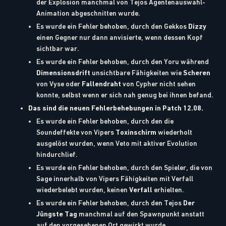
der Explosion manchmal von Tejos Agentenauswahl-
Animation abgeschnitten wurde.
Es wurde ein Fehler behoben, durch den Gekkos
Dizzy
einen Gegner nur dann anvisierte, wenn dessen Kopf
sichtbar war.
Es wurde ein Fehler behoben, durch den Yoru während
Dimensionsdrift
unsichtbare Fähigkeiten wie
Scheren
von Vyse oder
Fallendraht
von Cypher nicht sehen
konnte, selbst wenn er sich nah genug bei ihnen befand.
Das sind die neuen Fehlerbehebungen in Patch 12.08.
Es wurde ein Fehler behoben, durch den die
Soundeffekte von Vipers
Toxinschirm
wiederholt
ausgelöst wurden, wenn Veto mit aktiver Evolution
hindurchlief.
Es wurde ein Fehler behoben, durch den Spieler, die von
Sage innerhalb von Vipers Fähigkeiten mit Verfall
wiederbelebt wurden, keinen
Verfall
erhielten.
Es wurde ein Fehler behoben, durch den Tejos
Der
Jüngste Tag
manchmal auf den Spawnpunkt anstatt
auf den vorgesehenen Ort gewirkt wurde.