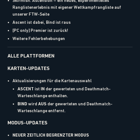
Skirmish: Ascension – ein neues, experimentelles
Ranglistenerlebnis mit eigener Wettkampfrangliste auf
unserer FTW-Seite
Ascent ist dabei, Bind ist raus
[PC only] Premier ist zurück!
Weitere Fehlerbehebungen
ALLE PLATTFORMEN
KARTEN-UPDATES
Aktualisierungen für die Kartenauswahl
ASCENT
ist
IN
der gewerteten und Deathmatch-
Warteschlange enthalten.
BIND
wird
AUS
der gewerteten und Deathmatch-
Warteschlange entfernt.
MODUS-UPDATES
NEUER ZEITLICH BEGRENZTER MODUS