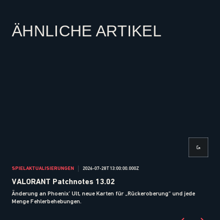
ÄHNLICHE ARTIKEL
SPIELAKTUALISIERUNGEN
2026-07-28T13:00:00.000Z
SPI
VALORANT Patchnotes 13.02
VA
Änderung an Phoenix’ Ult, neue Karten für „Rückeroberung“ und jede
Anpa
Menge Fehlerbehebungen.
Ran