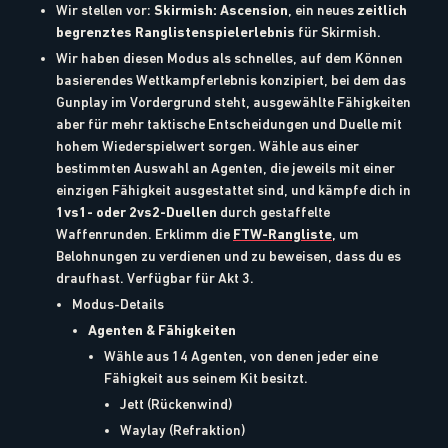
Wir stellen vor:
Skirmish: Ascension
, ein neues
zeitlich
begrenztes Ranglistenspielerlebnis
für Skirmish.
Wir haben diesen Modus als schnelles, auf dem Können
basierendes Wettkampferlebnis konzipiert, bei dem das
Gunplay im Vordergrund steht, ausgewählte Fähigkeiten
aber für mehr taktische Entscheidungen und Duelle mit
hohem Wiederspielwert sorgen. Wähle aus einer
bestimmten Auswahl an Agenten, die jeweils mit einer
einzigen Fähigkeit ausgestattet sind, und kämpfe dich in
1vs1- oder 2vs2-Duellen
durch gestaffelte
Waffenrunden. Erklimm die
FTW-Rangliste
, um
Belohnungen zu verdienen und zu beweisen, dass du es
draufhast. Verfügbar für Akt 3.
Modus-Details
Agenten & Fähigkeiten
Wähle aus 14 Agenten, von denen jeder eine
Fähigkeit aus seinem Kit besitzt.
Jett (Rückenwind)
Waylay (Refraktion)