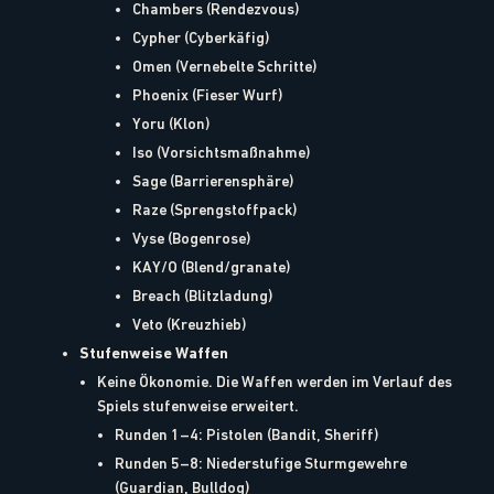
Chambers (Rendezvous)
Cypher (Cyberkäfig)
Omen (Vernebelte Schritte)
Phoenix (Fieser Wurf)
Yoru (Klon)
Iso (Vorsichtsmaßnahme)
Sage (Barrierensphäre)
Raze (Sprengstoffpack)
Vyse (Bogenrose)
KAY/O (Blend/granate)
Breach (Blitzladung)
Veto (Kreuzhieb)
Stufenweise Waffen
Keine Ökonomie. Die Waffen werden im Verlauf des
Spiels stufenweise erweitert.
Runden 1–4: Pistolen (Bandit, Sheriff)
Runden 5–8: Niederstufige Sturmgewehre
(Guardian, Bulldog)