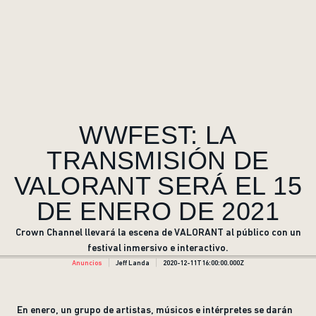
WWFEST: LA
TRANSMISIÓN DE
VALORANT SERÁ EL 15
DE ENERO DE 2021
Crown Channel llevará la escena de VALORANT al público con un
festival inmersivo e interactivo.
Anuncios
Jeff Landa
2020-12-11T16:00:00.000Z
En enero, un grupo de artistas, músicos e intérpretes se darán