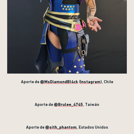
Aporte de
@MsDiamondBl4ck
(
Instagram
), Chile
Aporte de
@Brulee_4745
, Taiwán
Aporte de
@sith_phantom
, Estados Unidos