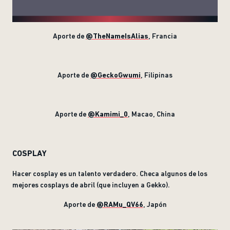
Aporte de
@TheNameIsAlias
, Francia
Aporte de
@GeckoGwumi
, Filipinas
Aporte de
@Kamimi_0
, Macao, China
COSPLAY
Hacer cosplay es un talento verdadero. Checa algunos de los
mejores cosplays de abril (que incluyen a Gekko).
Aporte de
@RAMu_QV66
, Japón