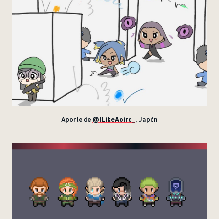
Aporte de
@ILikeAoiro_
, Japón