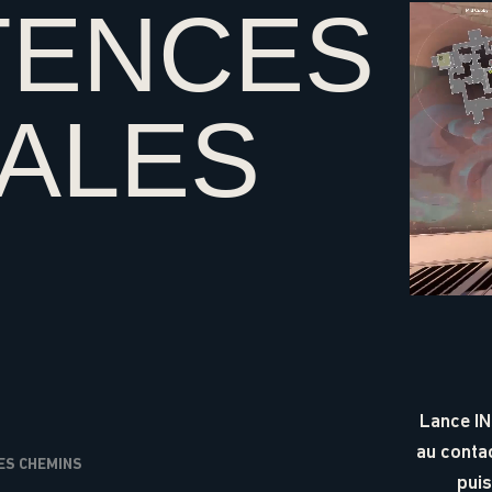
TENCES
IALES
Lance I
au contac
ES CHEMINS
puis