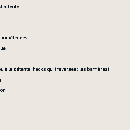
d'attente
 compétences
que
 ou à la détente, hacks qui traversent les barrières)
g
ion