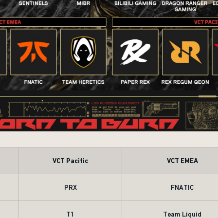
VCT Pacific
VCT EMEA
PRX
FNATIC
T1
Team Liquid