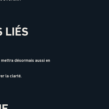
 LIÉS
le mettra désormais aussi en
r la clarté.
UE