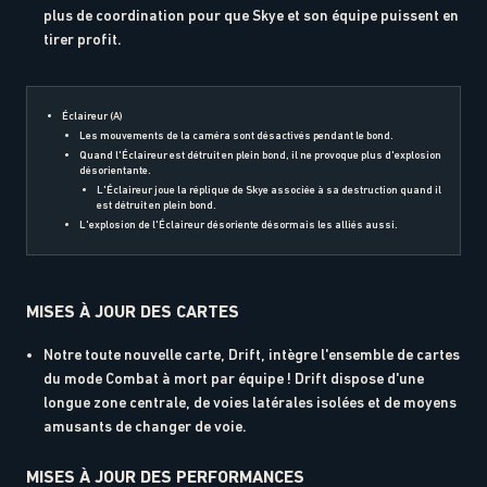
plus de coordination pour que Skye et son équipe puissent en
tirer profit.
Éclaireur (A)
Les mouvements de la caméra sont désactivés pendant le bond.
Quand l'Éclaireur est détruit en plein bond, il ne provoque plus d'explosion
désorientante.
L'Éclaireur joue la réplique de Skye associée à sa destruction quand il
est détruit en plein bond.
L'explosion de l'Éclaireur désoriente désormais les alliés aussi.
MISES À JOUR DES CARTES
Notre toute nouvelle carte, Drift, intègre l'ensemble de cartes
du mode Combat à mort par équipe ! Drift dispose d'une
longue zone centrale, de voies latérales isolées et de moyens
amusants de changer de voie.
MISES À JOUR DES PERFORMANCES