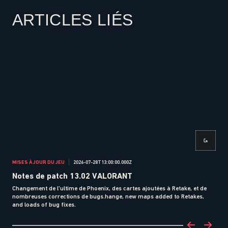
ARTICLES LIÉS
MISES À JOUR DU JEU
2026-07-28T13:00:00.000Z
MISE
Notes de patch 13.02 VALORANT
No
Changement de l'ultime de Phoenix, des cartes ajoutées à Retake, et de
Ajus
nombreuses corrections de bugs.hange, new maps added to Retakes,
mani
and loads of bug fixes.