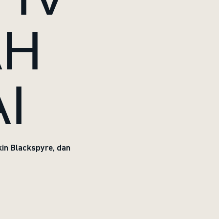
AH
I
in Blackspyre, dan