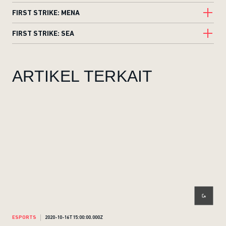
FIRST STRIKE: MENA
FIRST STRIKE: SEA
ARTIKEL TERKAIT
ESPORTS
2020-10-16T15:00:00.000Z
ESP