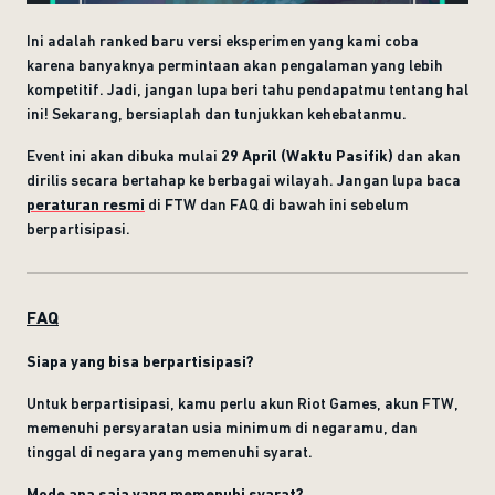
Ini adalah ranked baru versi eksperimen yang kami coba
karena banyaknya permintaan akan pengalaman yang lebih
kompetitif. Jadi, jangan lupa beri tahu pendapatmu tentang hal
ini! Sekarang, bersiaplah dan tunjukkan kehebatanmu.
Event ini akan dibuka mulai
29 April (Waktu Pasifik)
dan akan
dirilis secara bertahap ke berbagai wilayah. Jangan lupa baca
peraturan resmi
di FTW dan FAQ di bawah ini sebelum
berpartisipasi.
FAQ
Siapa yang bisa berpartisipasi?
Untuk berpartisipasi, kamu perlu akun Riot Games, akun FTW,
memenuhi persyaratan usia minimum di negaramu, dan
tinggal di negara yang memenuhi syarat.
Mode apa saja yang memenuhi syarat?