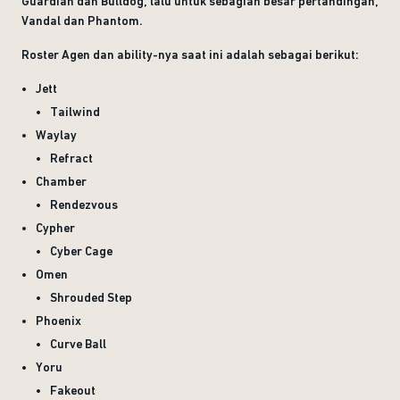
Guardian dan Bulldog, lalu untuk sebagian besar pertandingan,
Vandal dan Phantom.
Roster Agen dan ability-nya saat ini adalah sebagai berikut:
Jett
Tailwind
Waylay
Refract
Chamber
Rendezvous
Cypher
Cyber Cage
Omen
Shrouded Step
Phoenix
Curve Ball
Yoru
Fakeout