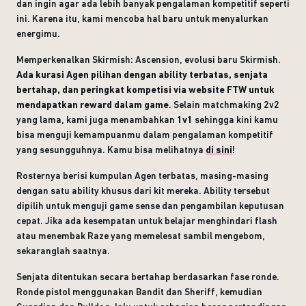
dan ingin agar ada lebih banyak pengalaman kompetitif seperti
ini. Karena itu, kami mencoba hal baru untuk menyalurkan
energimu.
Memperkenalkan Skirmish: Ascension, evolusi baru Skirmish.
Ada kurasi Agen pilihan dengan ability terbatas, senjata
bertahap, dan peringkat kompetisi via website FTW untuk
mendapatkan reward dalam game
. Selain matchmaking 2v2
yang lama, kami juga menambahkan
1v1
sehingga kini kamu
bisa menguji kemampuanmu dalam pengalaman kompetitif
yang sesungguh
nya. Kamu bisa melihatnya
di sini
!
Rosternya berisi kumpulan Agen terbatas, masing-masing
dengan satu ability khusus dari kit mereka. Ability tersebut
dipilih untuk menguji game sense dan pengambilan keputusan
cepat. Jika ada kesempatan untuk belajar menghindari flash
atau menembak Raze yang memelesat sambil mengebom,
sekaranglah saatnya.
Senjata ditentukan secara bertahap berdasarkan fase ronde.
Ronde pistol menggunakan Bandit dan Sheriff, kemudian