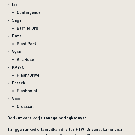
Iso
Contingency
Sage
Barrier Orb
Raze
Blast Pack
Vyse
Arc Rose
KAY/O
Flash/Drive
Breach
Flashpoint
Veto
Crosscut
Berikut cara kerja tangga peringkatnya:
Tangga ranked ditampilkan di situs FTW. Di sana, kamu bisa