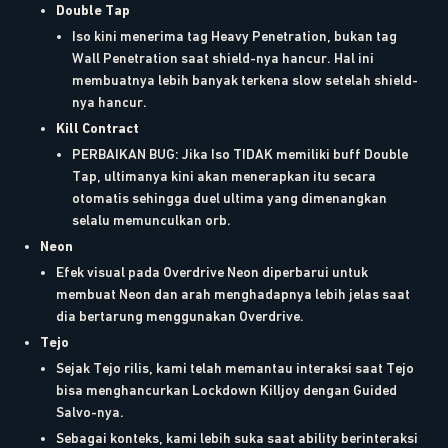
Double Tap
Iso kini menerima tag Heavy Penetration, bukan tag
Wall Penetration saat shield-nya hancur. Hal ini
membuatnya lebih banyak terkena slow setelah shield-
nya hancur.
Kill Contract
PERBAIKAN BUG: Jika Iso TIDAK memiliki buff Double
Tap, ultimanya kini akan menerapkan itu secara
otomatis sehingga duel ultima yang dimenangkan
selalu memunculkan orb.
Neon
Efek visual pada Overdrive Neon diperbarui untuk
membuat Neon dan arah menghadapnya lebih jelas saat
dia bertarung menggunakan Overdrive.
Tejo
Sejak Tejo rilis, kami telah memantau interaksi saat Tejo
bisa menghancurkan Lockdown Killjoy dengan Guided
Salvo-nya.
Sebagai konteks, kami lebih suka saat ability berinteraksi