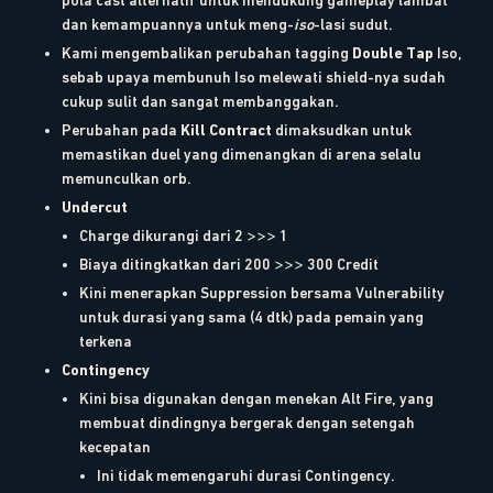
pola cast alternatif untuk mendukung gameplay lambat
dan kemampuannya untuk meng-
iso
-lasi sudut.
Kami mengembalikan perubahan tagging
Double Tap
Iso,
sebab upaya membunuh Iso melewati shield-nya sudah
cukup sulit dan sangat membanggakan.
Perubahan pada
Kill Contract
dimaksudkan untuk
memastikan duel yang dimenangkan di arena selalu
memunculkan orb.
Undercut
Charge dikurangi dari 2 >>> 1
Biaya ditingkatkan dari 200 >>> 300 Credit
Kini menerapkan Suppression bersama Vulnerability
untuk durasi yang sama (4 dtk) pada pemain yang
terkena
Contingency
Kini bisa digunakan dengan menekan Alt Fire, yang
membuat dindingnya bergerak dengan setengah
kecepatan
Ini tidak memengaruhi durasi Contingency.