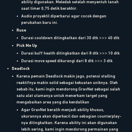
ability digunakan. Meledak setelah menyentuh tanah
saat timer 0,75 detik berakhir.
Audio proyektil diperbarui agar cocok dengan
perubahan baru ini.
Ruse
Durasi cooldown ditingkatkan dari 30 dtk >>> 40 dtk
Pick Me Up
Durasi buff health ditingkatkan dari 8 dtk >>> 10 dtk
Durasi move speed dikurangi dari 8 dtk >>> 3 dtk
Deadlock
Karena pemain Deadlock makin jago, potensi stalling
reaktifnya makin solid sebagai kekuatan uniknya. Oleh
sebab itu, kami ingin mendorong GravNet sebagai salah
satu alat utamanya untuk menerkam target yang
mengabaikan area yang dia kendalikan
Agar GravNet beralih menjadi ability khusus,
ukurannya akan diperkecil dan sebagian counterplay-
nya ditingkatkan. Karena ability ini akan digunakan
lebih sering, kami ingin mendorong permainan yang