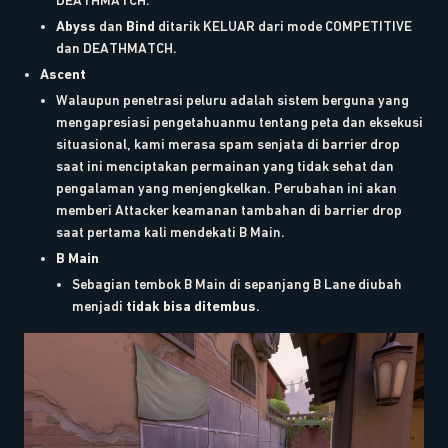
DEATHMATCH.
Abyss
dan
Bind
ditarik KELUAR dari mode COMPETITIVE
dan DEATHMATCH.
Ascent
Walaupun penetrasi peluru adalah sistem berguna yang
mengapresiasi pengetahuanmu tentang peta dan eksekusi
situasional, kami merasa spam senjata di barrier drop
saat ini menciptakan permainan yang tidak sehat dan
pengalaman yang menjengkelkan. Perubahan ini akan
memberi Attacker keamanan tambahan di barrier drop
saat pertama kali mendekati B Main.
B Main
Sebagian tembok B Main di sepanjang B Lane diubah
menjadi
tidak bisa ditembus
.