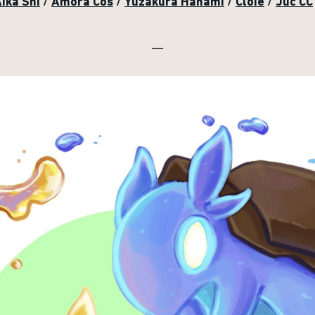
ika Shi
/
Amora Cos
/
Yuzakurà Hanami
/
Cloie
/
Juc CC
__