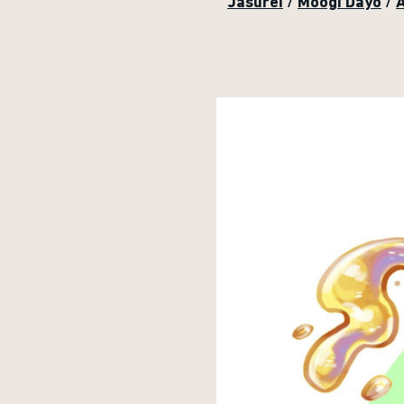
Jasurei
/
Moogi Dayo
/
A