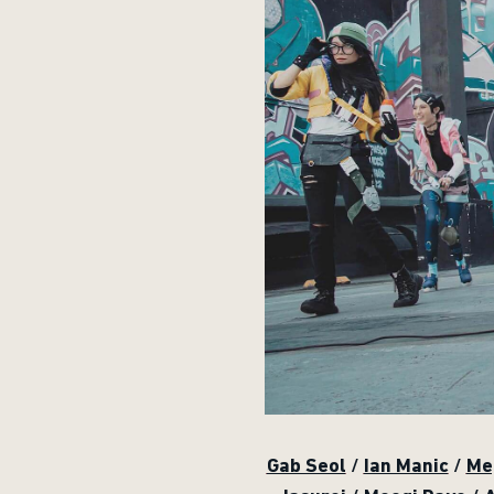
Gab Seol
/
Ian Manic
/
Me