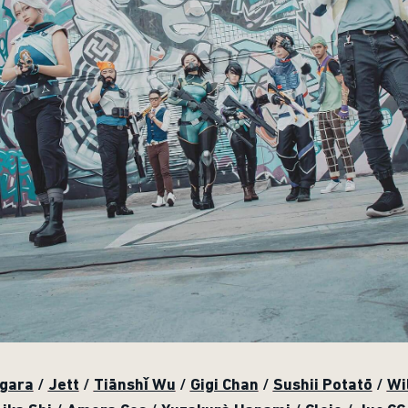
gara
/
Jett
/
Tiānshǐ Wu
/
Gigi Chan
/
Sushii Potatō
/
Wi