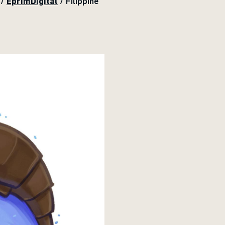
/
EprimDigital
/ Filippine