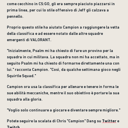
come cecchino in CS:GO, gli era sempre piaciuto piazzarsi in
prima linea, per cui lo stile offensivo di Jeff gli calzava a
pennello.
Proprio questo stile ha aiutato Campion a raggiungere la vetta
della classifica e ad essere notato dalle altre squadre
emergenti di VALORANT.
"Inizialmente, Psalm mi ha chiesto di fare un provino per la
squadra in cui militava. La squadra non mi ha accettato, ma in
seguito Psalm mi ha chiesto di formarne direttamente una con
lui." racconta Campion. "Così, da qualche settimana gioco negli
Squirtle Squad."
Campion ora usa la classifica per allenare e tenere in forma le
sue abilità meccaniche, mentre il suo obiettivo è portare la sua
squadra alla gloria.
"Voglio solo continuare a giocare e diventare sempre migliore."
Potete seguire la scalata di Chris "Campion" Dang su
Twitter
e
Twitch
.