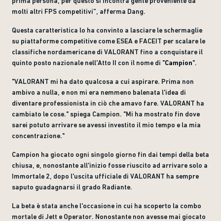
prima persona, per questo si incontra gente proveniente da
molti altri FPS competitivi”, afferma Dang.
Questa caratteristica lo ha convinto a lasciare le schermaglie
su piattaforme competitive come ESEA e FACEIT per scalare le
classifiche nordamericane di VALORANT fino a conquistare il
quinto posto nazionale nell'Atto II con il nome di "
Campion
".
"VALORANT mi ha dato qualcosa a cui aspirare. Prima non
ambivo a nulla, e non mi era nemmeno balenata l'idea di
diventare professionista in ciò che amavo fare. VALORANT ha
cambiato le cose." spiega Campion. "Mi ha mostrato fin dove
sarei potuto arrivare se avessi investito il mio tempo e la mia
concentrazione."
Campion ha giocato ogni singolo giorno fin dai tempi della beta
chiusa, e, nonostante all'inizio fosse riuscito ad arrivare solo a
Immortale 2, dopo l'uscita ufficiale di VALORANT ha sempre
saputo guadagnarsi il grado Radiante.
La beta è stata anche l'occasione in cui ha scoperto la combo
mortale di Jett e Operator. Nonostante non avesse mai giocato