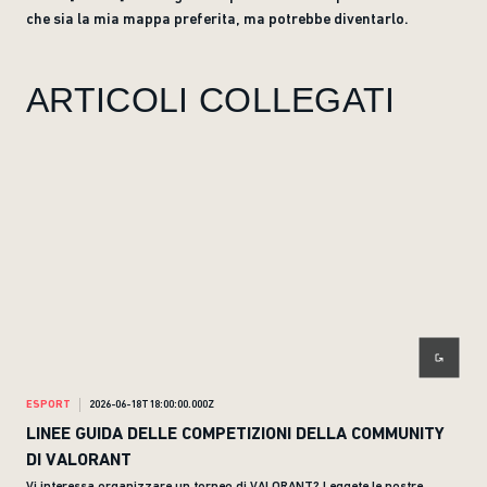
che sia la mia mappa preferita, ma potrebbe diventarlo.
ARTICOLI COLLEGATI
ESPORT
2026-06-18T18:00:00.000Z
ESP
LINEE GUIDA DELLE COMPETIZIONI DELLA COMMUNITY
Fil
DI VALORANT
di 
Vi interessa organizzare un torneo di VALORANT? Leggete le nostre
Scop