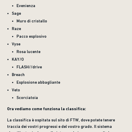
Evenienza
Sage
Muro di cristallo
Raze
Pacco esplosivo
Vyse
Rosa lucente
KAY/O
FLASH//drive
Breach
Esplosione abbagliante
Veto
Scorciatoia
Ora vediamo come funziona la classifica:
La classifica è ospitata sul sito di FTW, dove potete tenere
traccia dei vostri progressi e del vostro grado. Il sistema