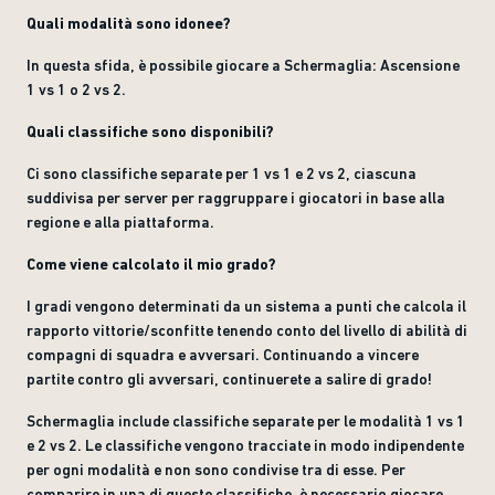
Quali modalità sono idonee?
In questa sfida, è possibile giocare a Schermaglia: Ascensione
1 vs 1 o 2 vs 2.
Quali classifiche sono disponibili?
Ci sono classifiche separate per 1 vs 1 e 2 vs 2, ciascuna
suddivisa per server per raggruppare i giocatori in base alla
regione e alla piattaforma.
Come viene calcolato il mio grado?
I gradi vengono determinati da un sistema a punti che calcola il
rapporto vittorie/sconfitte tenendo conto del livello di abilità di
compagni di squadra e avversari. Continuando a vincere
partite contro gli avversari, continuerete a salire di grado!
Schermaglia include classifiche separate per le modalità 1 vs 1
e 2 vs 2. Le classifiche vengono tracciate in modo indipendente
per ogni modalità e non sono condivise tra di esse. Per
comparire in una di queste classifiche, è necessario giocare