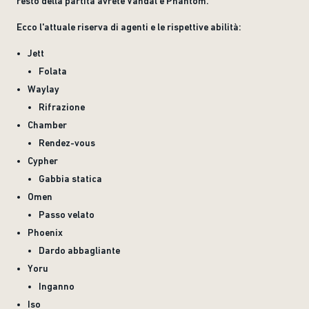
resto della partita avrete Vandal e Phantom.
Ecco l'attuale riserva di agenti e le rispettive abilità:
Jett
Folata
Waylay
Rifrazione
Chamber
Rendez-vous
Cypher
Gabbia statica
Omen
Passo velato
Phoenix
Dardo abbagliante
Yoru
Inganno
Iso