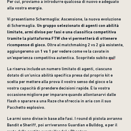
Per cui, proviamo a introdurre qualcosa di nuovo e adeguato
alla vostra energia.
Vi presentiamo Schermaglia: Ascensione, la nuova evoluzione
di Schermaglia.
Un gruppo selezionato di agenti con abilità
limitate, armi divise per fasi e una classifica competitiva
tramite la piattaforma FTW che vi permetterà di ottenere
ricompense di gioco.
Oltre al matchmaking 2 vs 2 già esistente,
aggiungeremo un
1 vs 1
per vedere come ve la cavate in
un'esperienza competitiva autentic
a. Scopritelo subito
qui
!
La riserva include un numero limitato di agenti, ciascuno
dotato di un'unica abilità specifica presa dal proprio kit e
scelta per mettere alla prova il vostro senso del gioco e la
vostra capacità di prendere decisioni rapide. È la vostra
occasione migliore per imparare quando allontanarvi dalle
flash o sparare a una Raze che sfreccia in aria con il suo
Pacchetto esplosivo.
Le armi sono divise in base alle fasi. I round di pistola avranno
Bandit e Sheriff, poi arriveranno Guardian e Bulldog, e per il