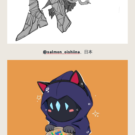
@salmon_oishiina
、日本