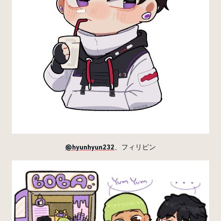
@hyunhyun232
、フィリピン