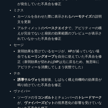
が発生していた不具合を修正
ミクス
カーソルを合わせた際に表示される
ハーモナイズ
の説明
文を更新
アルティメットの
ベースクエイク
で、アビリティーの構
えが完全でないと扇状の効果範囲のプレビューが表示さ
れていなかった不具合を修正
セージ
衰弱効果を受けているセージが、HPが減っていない場
合でも
ヒーリングオーブ
を自分に使えていた不具合を修
正（衰弱効果が切れればHPは元に戻るため、無意味に
アビリティーを消費してしまう状態でした）
テホ
誘導サルヴォ
を発射後、しばらく構え待機時の効果音が
鳴り続けていた不具合を修正
ヴァイパー
ソーヴァの
リコンボルト
とチェンバーの
トレードマーク
が、
ヴァイパーズピット
の視界悪化の影響を受けていな