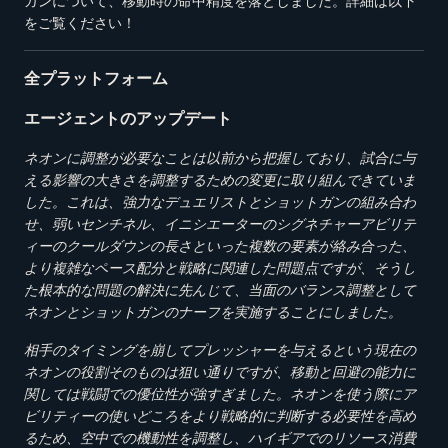
ガンについて、移動時の命中精度を落としました。詳細は以下
をご覧ください！
全プラットフォーム
エージェントのアップデート
ネオンに調整が必要なことは以前から把握しており、試合に与
える影響の大きさを調整するための変更に取り組んできていま
した。これは、強力なデュエリストとショットガンの組み合わ
せ、弱いセンチネル、イニシエーターのシグネチャーアビリテ
ィーのクールダウンの長さといった複数の要素が絡み合った、
より複雑なペース配分と戦略に関連した問題点ですが、そうし
た根本的な問題の解決に先んじて、当面のバランス調整として
ネオンとショットガンのナーフを実施することにしました。
相手のタイミングを崩してプレッシャーを与えるという現在の
ネオンの役割そのものは狙い通りですが、移動と回避の能力に
関しては戦闘での優位性が強すぎました。ネオンを使う際にア
ビリティーの使いどころをより戦略的に判断する必要性を高め
るため、空中での機動性を調整し、ハイギアでのリソース消費