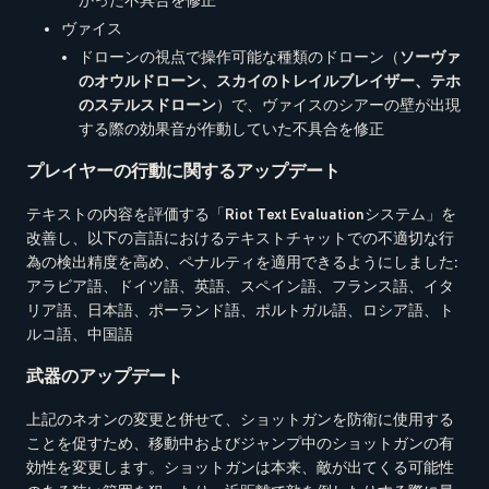
かった不具合を修正
ヴァイス
ドローンの視点で操作可能な種類のドローン（
ソーヴァ
のオウルドローン、スカイのトレイルブレイザー、テホ
のステルスドローン
）で、ヴァイスのシアーの壁が出現
する際の効果音が作動していた不具合を修正
プレイヤーの行動に関するアップデート
テキストの内容を評価する「Riot Text Evaluationシステム」を
改善し、以下の言語におけるテキストチャットでの不適切な行
為の検出精度を高め、ペナルティを適用できるようにしました:
アラビア語、ドイツ語、英語、スペイン語、フランス語、イタ
リア語、日本語、ポーランド語、ポルトガル語、ロシア語、ト
ルコ語、中国語
武器のアップデート
上記のネオンの変更と併せて、ショットガンを防衛に使用する
ことを促すため、移動中およびジャンプ中のショットガンの有
効性を変更します。ショットガンは本来、敵が出てくる可能性