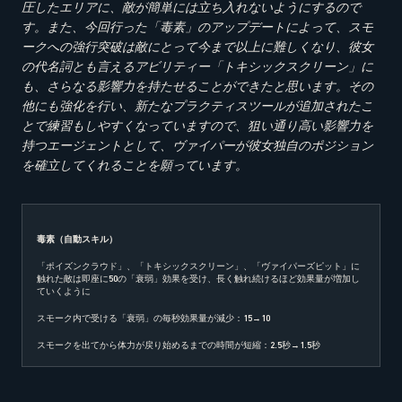
圧したエリアに、敵が簡単には立ち入れないようにするので
す。また、今回行った「毒素」のアップデートによって、スモ
ークへの強行突破は敵にとって今まで以上に難しくなり、彼女
の代名詞とも言えるアビリティー「トキシックスクリーン」に
も、さらなる影響力を持たせることができたと思います。その
他にも強化を行い、新たなプラクティスツールが追加されたこ
とで練習もしやすくなっていますので、狙い通り高い影響力を
持つエージェントとして、ヴァイパーが彼女独自のポジション
を確立してくれることを願っています。
毒素（自動スキル）
「ポイズンクラウド」、「トキシックスクリーン」、「ヴァイパーズピット」に
触れた敵は即座に50の「衰弱」効果を受け、長く触れ続けるほど効果量が増加し
ていくように
スモーク内で受ける「衰弱」の毎秒効果量が減少：15→10
スモークを出てから体力が戻り始めるまでの時間が短縮：2.5秒→1.5秒