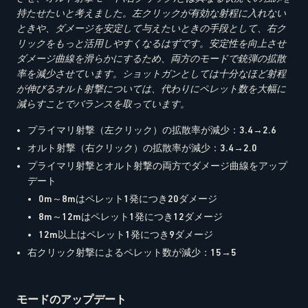
持たせたいと考えました。左クリックが有効な射程に入れない
ときや、ダメージを安定して与えたいときの手段として、右ク
リックをもっと活用しやすくなるはずです。安定性を向上させ
ダメージ曲線を滑らかにするため、両方のモードで銃弾の拡散
率を減少させています。ショットガンとしては十分なほど射程
が伸びるオルト射撃については、代わりにペレット数を大幅に
減らすことでバランスを取っています。
プライマリ射撃（左クリック）の拡散率が減少：3.4→2.6
オルト射撃（右クリック）の拡散率が減少：3.4→2.0
プライマリ射撃とオルト射撃の両方でダメージ曲線をアップ
デート
0m～8mはペレット1発につき20ダメージ
8m～12mはペレット1発につき12ダメージ
12m以上はペレット1発につき9ダメージ
右クリック射撃によるペレット数が減少：15→5
モードのアップデート