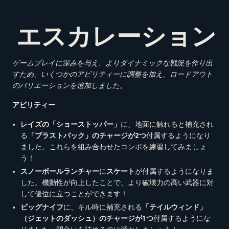
エスカレーション
ゲームプレイに深みを与え、よりダイナミックな戦況を作り出
すため、いくつかのアビリティーに調整を加え、ロードアウト
のバリエーションを追加しました。
アビリティー
レイズの「ショーストッパー」
に、地面に触れると補充され
る
「ブラストパック」のチャージが
2
つ
付属するようになり
ました。これらを組み合わせたコンボを練習してみましょ
う！
スノーボールランチャー
に
スケート
が付属するようになりま
した。機動性が向上したことで、より破壊力の高い武器に対
して優位に立つことができます！
ビッグナイフ
に、キル時に補充される
「テイルウィンド」
（ジェットのダッシュ）のチャージが
1
つ
付属するようにな