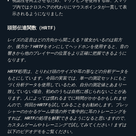
視認性を向上させるため、マップピンを使用する際、大マッ
プ内ではクロスヘアの代わりにマウスポインタが一貫して表
示されるようになりました
頭部伝達関数（HRTF）
レイズの足音はどの方向から聞こえる？彼女がいるのは前方
か、後方か？
HRTF
をオンにしてヘッドホンを使用すると、音の
響きから他のプレイヤーの位置をより正確に把握できるように
なります。
HRTF
処理は、とりわけ頭のサイズや耳の形などの分析データを
もとにしています。今回の実装では、単一の測定セットにもと
づく分析データを使用しているため、自分の測定値とあまり一
致していない場合、初めのうちは自然に感じられないことがあ
ります。人によっては慣れるまでに時間がかかるかもしれませ
んので、何回か
HRTF
を試してみることをお勧めします。プレッ
シャーのかかるゲーム環境の外で集中的に耳のトレーニングを
すれば、
HRTF
の処理を解釈できるようになると思いますので、
カスタムゲームやトレーニングで試してみてください！まずは
以下のビデオデモをご覧ください。