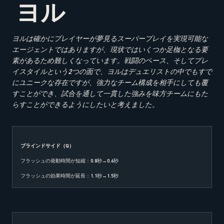
ヨル
ヨルは確かにプレイヤーが夢見るスーパープレイを実現可能な
エージェントではありますが、現状ではいくつか足枷となる要
素があるため難しくなっています。戦闘のペース、そしてプレ
イスタイルという
2
つの面で、ヨルはデュエリストの中でもすで
にユニークな存在ですが、強力なチーム構成を相手にしても覆
すことができ、試合を通して一貫した強みを味方チームにもた
らすことができるようにしたいと考えました。
ブラインドサイド（
Q
）
フラッシュの発動時間が短縮：0.8秒→0.6秒
フラッシュの効果時間が延長：1.1秒→1.5秒