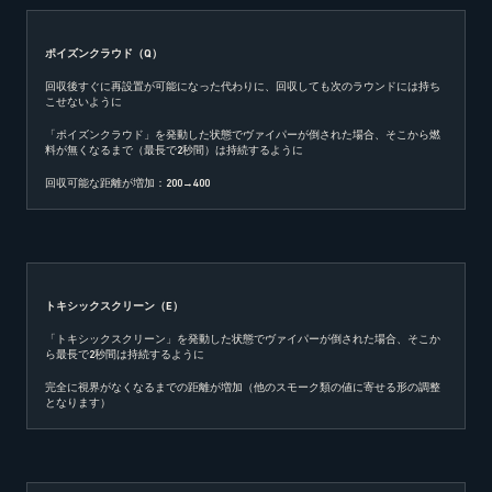
ポイズンクラウド（
Q
）
回収後すぐに再設置が可能になった代わりに、回収しても次のラウンドには持ち
こせないように
「ポイズンクラウド」を発動した状態でヴァイパーが倒された場合、そこから燃
料が無くなるまで（最長で2秒間）は持続するように
回収可能な距離が増加：200→400
トキシックスクリーン（
E
）
「トキシックスクリーン」を発動した状態でヴァイパーが倒された場合、そこか
ら最長で2秒間は持続するように
完全に視界がなくなるまでの距離が増加（他のスモーク類の値に寄せる形の調整
となります）