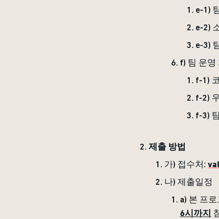
e-1
e-2
e-3
f) 팀 운
f-1
f-2
f-3
제출 방법
가) 접수처:
va
나) 제출일정
a) 본 
6시까지
참