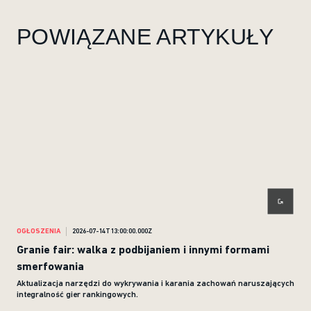
POWIĄZANE ARTYKUŁY
OGŁOSZENIA
2026-07-14T13:00:00.000Z
OGŁ
Granie fair: walka z podbijaniem i innymi formami
Śro
smerfowania
Aktualizacja narzędzi do wykrywania i karania zachowań naruszających
integralność gier rankingowych.