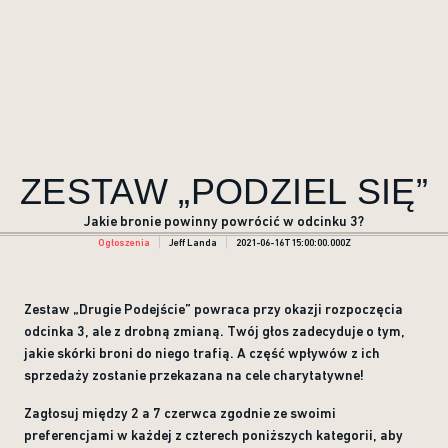
ZESTAW „PODZIEL SIĘ”
Jakie bronie powinny powrócić w odcinku 3?
Ogłoszenia
Jeff Landa
2021-06-16T15:00:00.000Z
Zestaw „Drugie Podejście” powraca przy okazji rozpoczęcia
odcinka 3, ale z drobną zmianą. Twój głos zadecyduje o tym,
jakie skórki broni do niego trafią. A część wpływów z ich
sprzedaży zostanie przekazana na cele charytatywne!
Zagłosuj między 2 a 7 czerwca zgodnie ze swoimi
preferencjami w każdej z czterech poniższych kategorii, aby