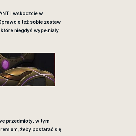
RANT i wskoczcie w
Sprawcie też sobie zestaw
które niegdyś wypełniały
owe przedmioty, w tym
premium, żeby postarać się