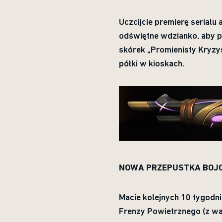
Uczcijcie premierę serial
odświętne wdzianko, aby p
skórek „Promienisty Kryzy
półki w kioskach.
NOWA PRZEPUSTKA BOJ
Macie kolejnych 10 tygodn
Frenzy Powietrznego (z war