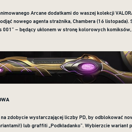
u animowanego Arcane dodatkami do waszej kolekcji VALO
odjąć nowego agenta strażnika, Chambera (16 listopada). 
s 001” – będący ukłonem w stronę kolorowych komiksów, 
OWA
i na zdobycie wystarczającej liczby PD, by odblokować n
iantami!) lub graffiti „Podkładanko”. Wybierzcie wariant 