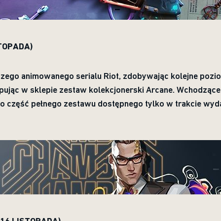
TOPADA)
szego animowanego serialu Riot, zdobywając kolejne pozi
upując w sklepie zestaw kolekcjonerski Arcane. Wchodzące
ko część pełnego zestawu dostępnego tylko w trakcie wy
16 LISTOPADA)