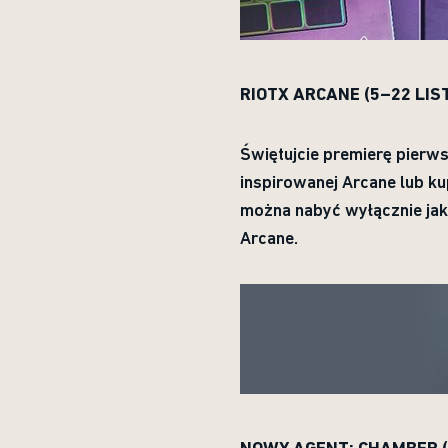
RIOTX ARCANE (5–22 LIS
Świętujcie premierę pierw
inspirowanej Arcane lub k
można nabyć wyłącznie ja
Arcane.
NOWY AGENT: CHAMBER (