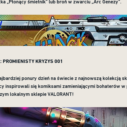
zka „Płonący śmietnik” lub broń w zwarciu „Arc Genezy”.
 PROMIENISTY KRYZYS 001
ajbardziej ponury dzień na świecie z najnowszą kolekcją s
cy inspirowali się komiksami zamieniającymi bohaterów w
szym lokalnym sklepie VALORANT!