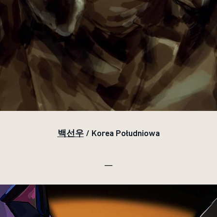
백선우
/ Korea Południowa
__