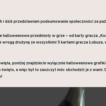
sh i dziś przedstawiam podsumowanie społeczności za paź
e halloweenowe przedmioty w grze – od karty gracza „Kos
e wrogą drużynę ze wszystkimi 5 kartami gracza Łobuza, wi
więta, poniżej znajdziecie wyłącznie halloweenowe grafiki
 święto, a więc był to zaszczyt móc obchodzić je z wami.
m!