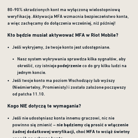
80-90% skradzionych kont ma wyłączoną wielostopniową
weryfikację. Aktywacja MFA wzmacnia bezpieczeństwo konta,
a więc zachęcamy do dołączenia wcześniej, niż później!
Kto będzie musiał aktywować MFA w Riot Mobile?
Jeśli wykryjemy, że twoje konto jest udostępniane.
Nasz system wykrywania sprawdza kilka sygnałów, aby
określić, czy istnieje
podejrzenie
co do gry kilku ludzi na
jednym koncie.
Jeśli twoje konto ma poziom Wschodzący lub wyższy
(Nieśmiertelny, Promienisty) i zostało założone począwszy
od patcha 11.10.
Kogo NIE dotyczą te wymagania?
Jeśli nie udostęniasz konta innemu graczowi, nic nie
powinno się zmienić –
nie będziemy cię prosić o włączenie
żadnej dodatkowej weryfikacji, choć MFA to wciąż świetny