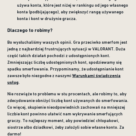
używa konta, które jest niżej w rankingu od jego własnego
konta (podbijającego), aby zwiększyć rangę używanego
konta i kont w drużynie gracza.
Dlaczego to robimy?
Bo wysłuchaliśmy waszych opinii. Gra przeciwko smerfom jest
jedną z najbardziej frustrujących sytuacji w VALORANT. Duża
część takich działań pochodzi z udostępnionych kont.
Zmniejszając liczbę udostępnionych kont, spodziewamy się
spadku smerfowania. Przypominamy, że udostępnianie kont
zawsze było niezgodne z naszymi
Warunkami świadczenia
usług
.
Nie rozwiąże to problemu w stu procentach, ale robimy to, aby
zdecydowanie obniżyć liczbę kont używanych do smerfowania.
Co więcej, skupienie nieodpowiednich zachowań na mniejszej
liczbie kont powinno ułatwić nam wykrywanie smerfujących
graczy. To najlepszy moment, aby powiedzieć chłopakowi,
siostrze albo dziadkowi, żeby założyli sobie własne konto. Za
darmo!