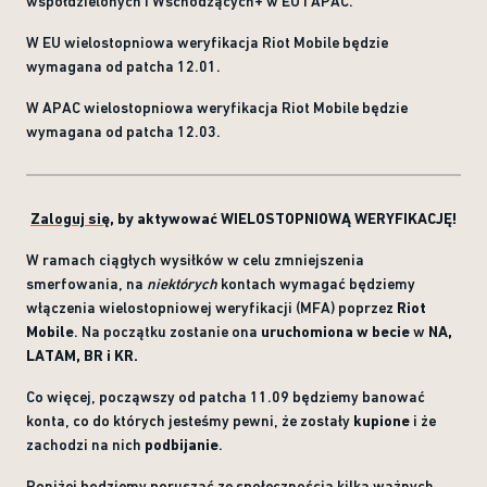
współdzielonych i Wschodzących+ w EU i APAC.
W EU wielostopniowa weryfikacja Riot Mobile będzie
wymagana od patcha 12.01.
W APAC wielostopniowa weryfikacja Riot Mobile będzie
wymagana od patcha 12.03.
Zaloguj się
, by aktywować WIELOSTOPNIOWĄ WERYFIKACJĘ!
W ramach ciągłych wysiłków w celu zmniejszenia
smerfowania, na
niektórych
kontach wymagać będziemy
włączenia wielostopniowej weryfikacji (MFA) poprzez
Riot
Mobile
. Na początku zostanie ona
uruchomiona w becie
w
NA,
LATAM, BR i KR.
Co więcej, począwszy od patcha 11.09 będziemy banować
konta, co do których jesteśmy pewni, że zostały
kupione
i że
zachodzi na nich
podbijanie
.
Poniżej będziemy poruszać ze społecznością kilka ważnych