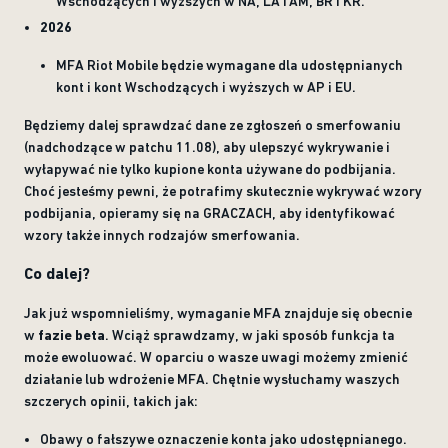
Wschodzących i wyższych w NA, LATAM, BR i KR.
2026
MFA Riot Mobile będzie wymagane dla udostępnianych
kont i kont Wschodzących i wyższych w AP i EU.
Będziemy dalej sprawdzać dane ze zgłoszeń o smerfowaniu
(nadchodzące w patchu 11.08), aby ulepszyć wykrywanie i
wyłapywać nie tylko kupione konta używane do podbijania.
Choć jesteśmy pewni, że potrafimy skutecznie wykrywać wzory
podbijania, opieramy się na GRACZACH, aby identyfikować
wzory także innych rodzajów smerfowania.
Co dalej?
Jak już wspomnieliśmy, wymaganie MFA znajduje się obecnie
w
fazie beta
. Wciąż sprawdzamy, w jaki sposób funkcja ta
może ewoluować. W oparciu o wasze uwagi możemy zmienić
działanie lub wdrożenie MFA. Chętnie wysłuchamy waszych
szczerych opinii, takich jak:
Obawy o fałszywe oznaczenie konta jako udostępnianego.