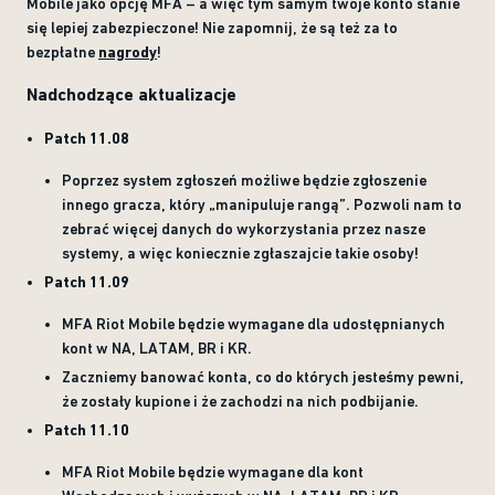
Mobile jako opcję MFA – a więc tym samym twoje konto stanie
się lepiej zabezpieczone! Nie zapomnij, że są też za to
bezpłatne
nagrody
!
Nadchodzące aktualizacje
Patch 11.08
Poprzez system zgłoszeń możliwe będzie zgłoszenie
innego gracza, który „manipuluje rangą”. Pozwoli nam to
zebrać więcej danych do wykorzystania przez nasze
systemy, a więc koniecznie zgłaszajcie takie osoby!
Patch 11.09
MFA Riot Mobile będzie wymagane dla udostępnianych
kont w NA, LATAM, BR i KR.
Zaczniemy banować konta, co do których jesteśmy pewni,
że zostały kupione i że zachodzi na nich podbijanie.
Patch 11.10
MFA Riot Mobile będzie wymagane dla kont