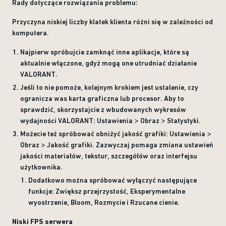
Rady dotyczące rozwiązania problemu:
Przyczyna niskiej liczby klatek klienta różni się w zależności od
komputera.
Najpierw spróbujcie zamknąć inne aplikacje, które są
aktualnie włączone, gdyż mogą one utrudniać działanie
VALORANT.
Jeśli to nie pomoże, kolejnym krokiem jest ustalenie, czy
ogranicza was karta graficzna lub procesor. Aby to
sprawdzić, skorzystajcie z wbudowanych wykresów
wydajności VALORANT: Ustawienia > Obraz > Statystyki.
Możecie też spróbować obniżyć jakość grafiki: Ustawienia >
Obraz > Jakość grafiki. Zazwyczaj pomaga zmiana ustawień
jakości materiałów, tekstur, szczegółów oraz interfejsu
użytkownika.
Dodatkowo można spróbować wyłączyć następujące
funkcje: Zwiększ przejrzystość, Eksperymentalne
wyostrzenie, Bloom, Rozmycie i Rzucane cienie.
Niski FPS serwera