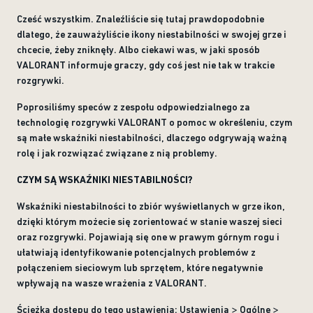
Cześć wszystkim. Znaleźliście się tutaj prawdopodobnie
dlatego, że zauważyliście ikony niestabilności w swojej grze i
chcecie, żeby zniknęły. Albo ciekawi was, w jaki sposób
VALORANT informuje graczy, gdy coś jest nie tak w trakcie
rozgrywki.
Poprosiliśmy speców z zespołu odpowiedzialnego za
technologię rozgrywki VALORANT o pomoc w określeniu, czym
są małe wskaźniki niestabilności, dlaczego odgrywają ważną
rolę i jak rozwiązać związane z nią problemy.
CZYM SĄ WSKAŹNIKI NIESTABILNOŚCI?
Wskaźniki niestabilności to zbiór wyświetlanych w grze ikon,
dzięki którym możecie się zorientować w stanie waszej sieci
oraz rozgrywki. Pojawiają się one w prawym górnym rogu i
ułatwiają identyfikowanie potencjalnych problemów z
połączeniem sieciowym lub sprzętem, które negatywnie
wpływają na wasze wrażenia z VALORANT.
Ścieżka dostępu do tego ustawienia: Ustawienia > Ogólne >