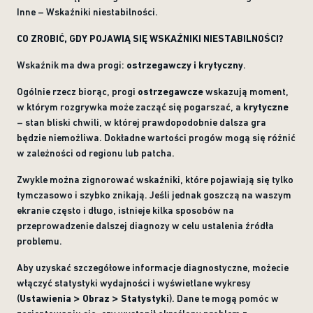
Inne – Wskaźniki niestabilności.
CO ZROBIĆ, GDY POJAWIĄ SIĘ WSKAŹNIKI NIESTABILNOŚCI?
Wskaźnik ma dwa progi:
ostrzegawczy i krytyczny
.
Ogólnie rzecz biorąc, progi
ostrzegawcze
wskazują moment,
w którym rozgrywka może zacząć się pogarszać, a
krytyczne
– stan bliski chwili, w której prawdopodobnie dalsza gra
będzie niemożliwa. Dokładne wartości progów mogą się różnić
w zależności od regionu lub patcha.
Zwykle można zignorować wskaźniki, które pojawiają się tylko
tymczasowo i szybko znikają. Jeśli jednak goszczą na waszym
ekranie często i długo, istnieje kilka sposobów na
przeprowadzenie dalszej diagnozy w celu ustalenia źródła
problemu.
Aby uzyskać szczegółowe informacje diagnostyczne, możecie
włączyć statystyki wydajności i wyświetlane wykresy
(
Ustawienia > Obraz > Statystyki
). Dane te mogą pomóc w