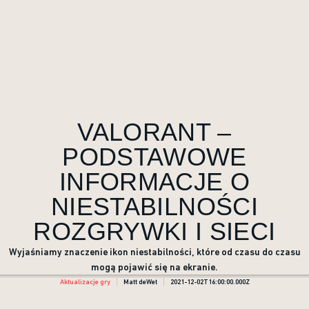
VALORANT –
PODSTAWOWE
INFORMACJE O
NIESTABILNOŚCI
ROZGRYWKI I SIECI
Wyjaśniamy znaczenie ikon niestabilności, które od czasu do czasu
mogą pojawić się na ekranie.
Aktualizacje gry
Matt deWet
2021-12-02T16:00:00.000Z