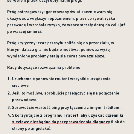
serwerem przekroczył optymalne progi.
Próg ostrzegawczy: generowany świat zacznie wam się
ukazywać z większym opóźnieniem, przez co rywal zyska
przewagę i wzrośnie ryzyko, że wasze strzały dotrą do celu już
po waszej śmierci.
Próg krytyczny: czas przesyłu zbliża się do przedziału, w
którym dalsza gra nie będzie możliwa, ponieważ wyżej
wymienione problemy stają się coraz poważniejsze.
Rady dotyczące rozwiązania problemu:
Uruchomcie ponownie router i wszystkie urządzenia
sieciowe.
Jeśli to możliwe, spróbujcie przełączyć się na połączenie
przewodowe.
Sprawdźcie wartość ping przy łączeniu z innymi źródłami.
Skorzystajcie z programu Tracert, aby uzyskać dzienniki
sieciowe niezbędne do przeprowadzenia diagnozy
(link do
strony po angielsku).