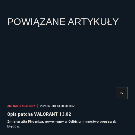
POWIĄZANE ARTYKUŁY
AKTUALIZACJE GRY
2026-07-28T13:00:00.000Z
AKTU
Opis patcha VALORANT 13.02
Op
Zmiana ulta Phoenixa, nowe mapy w Odbiciu i mnóstwo poprawek
Zmia
błędów.