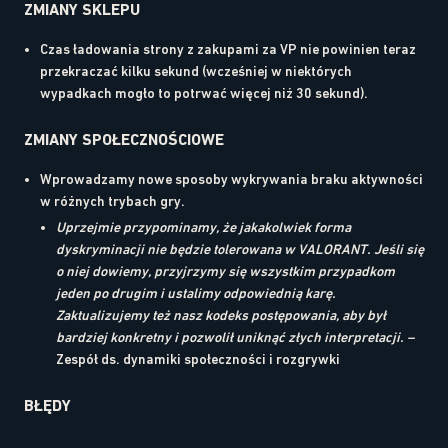
ZMIANY SKLEPU
Czas ładowania strony z zakupami za VP nie powinien teraz
przekraczać kilku sekund (wcześniej w niektórych
wypadkach mogło to potrwać więcej niż 30 sekund).
ZMIANY SPOŁECZNOŚCIOWE
Wprowadzamy nowe sposoby wykrywania braku aktywności
w różnych trybach gry.
Uprzejmie przypominamy, że jakakolwiek forma
dyskryminacji nie będzie tolerowana w VALORANT. Jeśli się
o niej dowiemy, przyjrzymy się wszystkim przypadkom
jeden po drugim i ustalimy odpowiednią karę.
Zaktualizujemy też nasz kodeks postępowania, aby był
bardziej konkretny i pozwolił uniknąć złych interpretacji. –
Zespół ds. dynamiki społeczności i rozgrywki
BŁĘDY