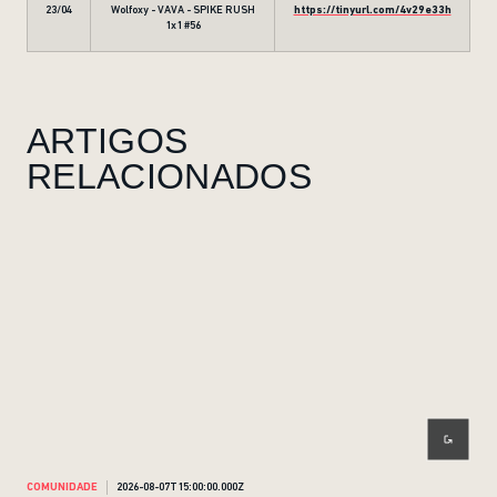
23/04
Wolfoxy - VAVA - SPIKE RUSH
https://tinyurl.com/4v29e33h
1x1 #56
ARTIGOS
RELACIONADOS
COMUNIDADE
2026-08-07T15:00:00.000Z
COM