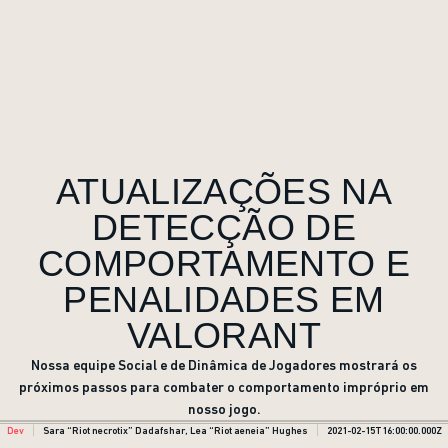
ATUALIZAÇÕES NA
DETECÇÃO DE
COMPORTAMENTO E
PENALIDADES EM
VALORANT
Nossa equipe Social e de Dinâmica de Jogadores mostrará os
próximos passos para combater o comportamento impróprio em
nosso jogo.
Dev
Sara “Riot necrotix” Dadafshar, Lea “Riot aeneia” Hughes
2021-02-15T16:00:00.000Z