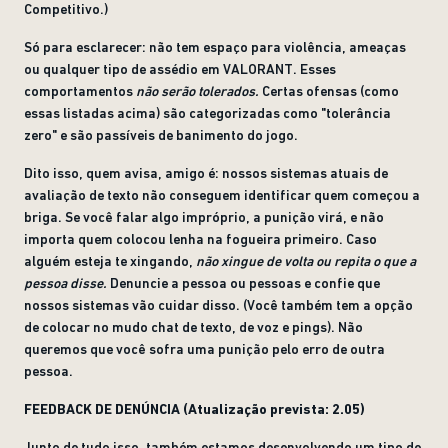
Competitivo.)
Só para esclarecer: não tem espaço para violência, ameaças
ou qualquer tipo de assédio em VALORANT. Esses
comportamentos
não serão tolerados.
Certas ofensas (como
essas listadas acima) são categorizadas como "tolerância
zero" e são passíveis de banimento do jogo.
Dito isso, quem avisa, amigo é: nossos sistemas atuais de
avaliação de texto não conseguem identificar quem começou a
briga. Se você falar algo impróprio, a punição virá, e não
importa quem colocou lenha na fogueira primeiro. Caso
alguém esteja te xingando,
não xingue de volta ou repita o que a
pessoa disse.
Denuncie a pessoa ou pessoas e confie que
nossos sistemas vão cuidar disso. (Você também tem a opção
de colocar no mudo chat de texto, de voz e pings). Não
queremos que você sofra uma punição pelo erro de outra
pessoa.
FEEDBACK DE DENÚNCIA (Atualização prevista: 2.05)
Junto de tudo isso, também estamos desenvolvendo um tipo de