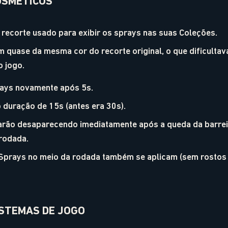
OSMÉTICOS
 recorte usado para exibir os sprays nas suas Coleções.
 quase da mesma cor do recorte original, o que dificultava
o jogo.
rays novamente após 5s.
 duração de 15s (antes era 30s).
arão desaparecendo imediatamente após a queda da barreir
-rodada.
 Sprays no meio da rodada também se aplicam (sem rostos
ISTEMAS DE JOGO