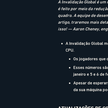
A Invalidação Global é um 
é feito por meio da reduçã
quadro. A equipe de desem
artigo, traremos mais det
isso!
—
Aaron Cheney, eng
A Invalidação Global 
CPU.
Os jogadores que 
Esses números são
janeiro e 5 e 6 de f
Apesar de esperar
da sua máquina pod