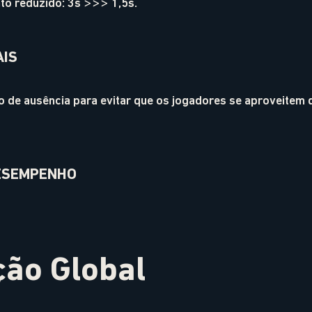
o reduzido: 3s >>> 1,5s.
AIS
o de ausência para evitar que os jogadores se aproveitem
ESEMPENHO
ção Global