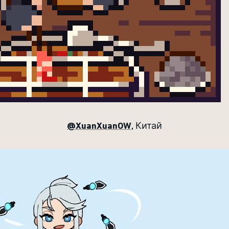
@XuanXuanOW
, Китай