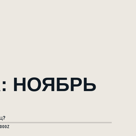
: НОЯБРЬ
яц?
.000Z