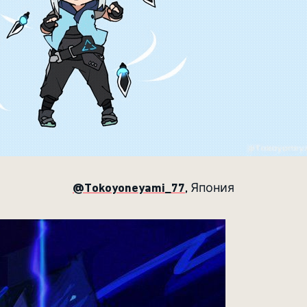
@Tokoyoneyami_77
, Япония