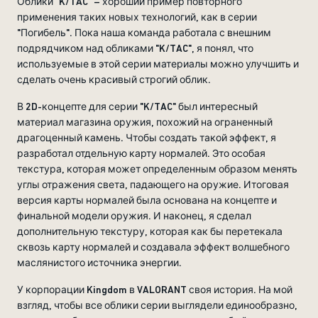
Облики "K/TAC" – хороший пример повторного
применения таких новых технологий, как в серии
"Погибель". Пока наша команда работала с внешним
подрядчиком над обликами "K/TAC", я понял, что
используемые в этой серии материалы можно улучшить и
сделать очень красивый строгий облик.
В 2D-концепте для серии "K/TAC" был интересный
материал магазина оружия, похожий на ограненный
драгоценный камень. Чтобы создать такой эффект, я
разработал отдельную карту нормалей. Это особая
текстура, которая может определенным образом менять
углы отражения света, падающего на оружие. Итоговая
версия карты нормалей была основана на концепте и
финальной модели оружия. И наконец, я сделал
дополнительную текстуру, которая как бы перетекала
сквозь карту нормалей и создавала эффект волшебного
маслянистого источника энергии.
У корпорации Kingdom в VALORANT своя история. На мой
взгляд, чтобы все облики серии выглядели единообразно,