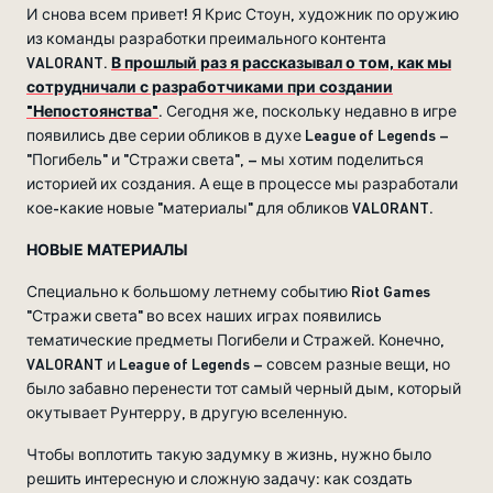
И снова всем привет! Я Крис Стоун, художник по оружию
из команды разработки преимального контента
VALORANT.
В прошлый раз я рассказывал о том, как мы
сотрудничали с разработчиками при создании
"Непостоянства"
. Сегодня же, поскольку недавно в игре
появились две серии обликов в духе League of Legends –
"Погибель" и "Стражи света", – мы хотим поделиться
историей их создания. А еще в процессе мы разработали
кое-какие новые "материалы" для обликов VALORANT.
НОВЫЕ МАТЕРИАЛЫ
Специально к большому летнему событию Riot Games
"Стражи света" во всех наших играх появились
тематические предметы Погибели и Стражей. Конечно,
VALORANT и League of Legends – совсем разные вещи, но
было забавно перенести тот самый черный дым, который
окутывает Рунтерру, в другую вселенную.
Чтобы воплотить такую задумку в жизнь, нужно было
решить интересную и сложную задачу: как создать