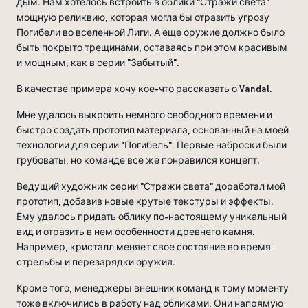
дым. Нам хотелось встроить в облики "Стражи света"
мощную реликвию, которая могла бы отразить угрозу
Погибели во вселенной Лиги. А еще оружие должно было
быть покрыто трещинами, оставаясь при этом красивым
и мощным, как в серии "Забытый".
В качестве примера хочу кое-что рассказать о Vandal.
Мне удалось выкроить немного свободного времени и
быстро создать прототип материала, основанный на моей
технологии для серии "Погибель". Первые наброски были
грубоваты, но команде все же понравился концепт.
Ведущий художник серии "Стражи света" доработал мой
прототип, добавив новые крутые текстуры и эффекты.
Ему удалось придать облику по-настоящему уникальный
вид и отразить в нем особенности древнего камня.
Например, кристалл меняет свое состояние во время
стрельбы и перезарядки оружия.
Кроме того, менеджеры внешних команд к тому моменту
тоже включились в работу над обликами. Они напрямую