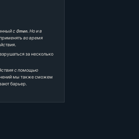
нный с Omen. Но и в
я применять во время
йствия.
азрушаться за несколько
ействия с помощью
енений мы также сможем
вают барьер.