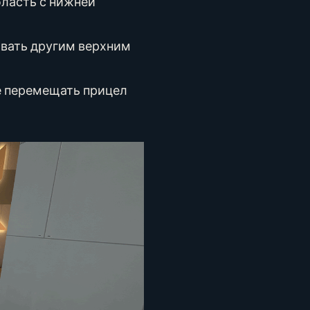
бласть с нижней
овать другим верхним
е перемещать прицел