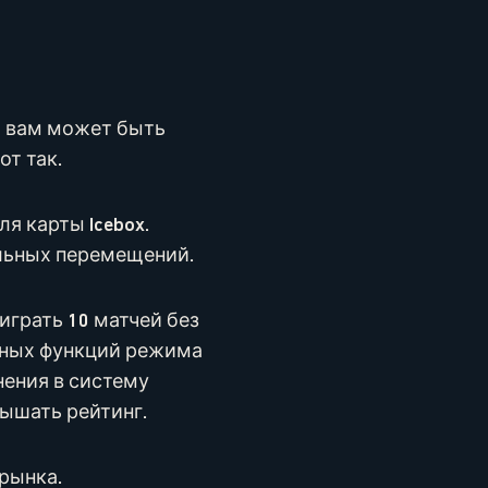
то вам может быть
от так.
я карты Icebox.
альных перемещений.
грать 10 матчей без
льных функций режима
нения в систему
ышать рейтинг.
рынка.