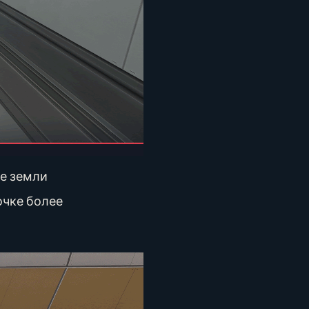
не земли
очке более