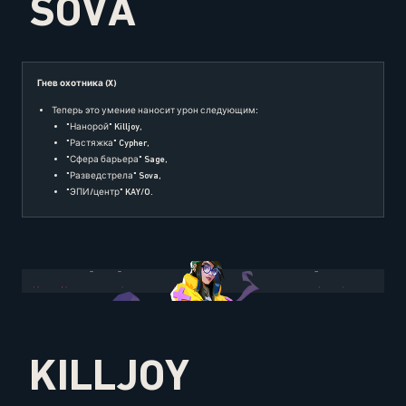
SOVA
Гнев охотника (X)
Теперь это умение наносит урон следующим:
"Нанорой" Killjoy,
"Растяжка" Cypher,
"Сфера барьера" Sage,
"Разведстрела" Sova,
"ЭПИ/центр" KAY/O.
KILLJOY