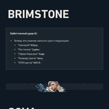
BRIMSTONE
Орбитальный удар (X)
Теперь это умение наносит урон следующим:
"Нанорой" Killjoy,
"Растяжка" Cypher,
"Сфера барьера" Sage,
"Разведстрела" Sova,
"ЭПИ/центр" KAY/O.