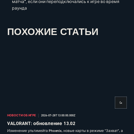
матча", если они переподключались к игре во время
раунда
ПОХОЖИЕ СТАТЬИ
НОВОСТИ ОБ ИГРЕ
2026-07-28T13:00:00.000Z
НОВ
VALORANT: обновление 13.02
VA
Изменение ультимейта Phoenix, новые карты в режиме "Захват", а
Изм