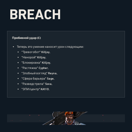
BREACH
Пробивной удар (C)
Теперь это умение наносит урон следующим:
"Тревогобот" Killjoy,
"Нанорой" Killjoy,
"Блокировка" Killjoy,
"Растяжка" Cypher,
"Злобный взгляд" Reyna,
"Сфера барьера" Sage,
"Разведстрела" Sova,
"ЭПИ/центр" KAY/O.