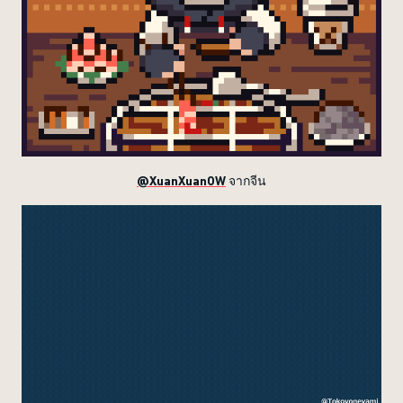
@XuanXuanOW
จากจีน