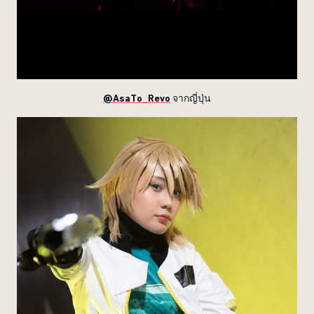
@AsaTo_Revo
จากญี่ปุ่น