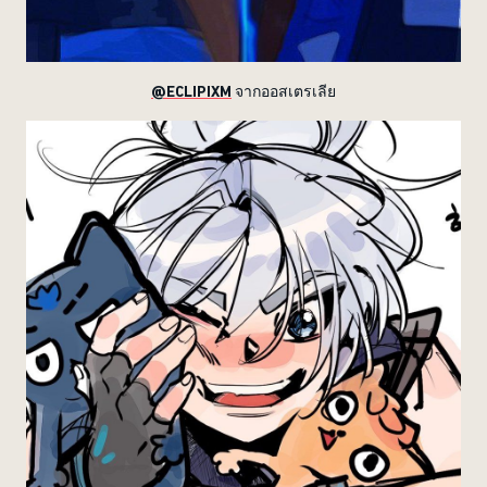
@ECLIPIXM
จากออสเตรเลีย