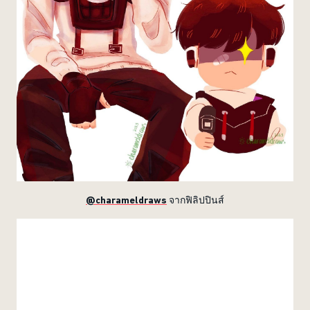
@charameldraws
จากฟิลิปปินส์