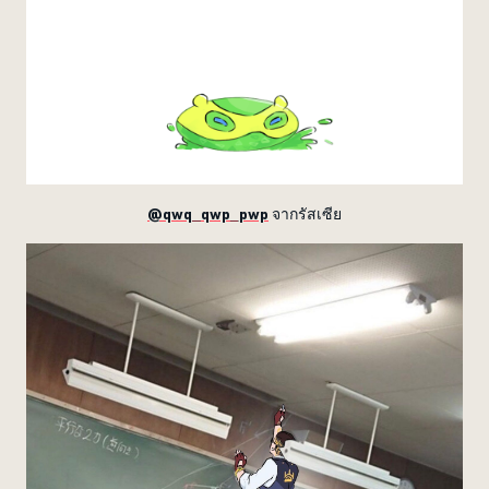
@qwq_qwp_pwp
จากรัสเซีย