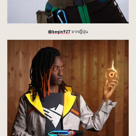
@begin927
จากญี่ปุ่น