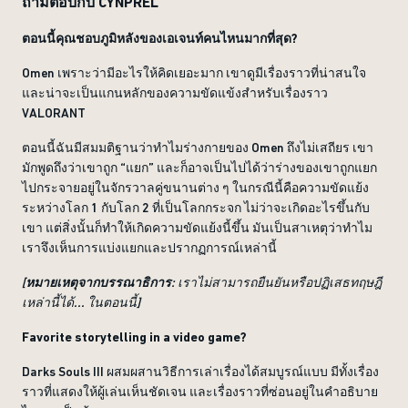
ถามตอบกับ CYNPREL
ตอนนี้คุณชอบภูมิหลังของเอเจนท์คนไหนมากที่สุด?
Omen เพราะว่ามีอะไรให้คิดเยอะมาก เขาดูมีเรื่องราวที่น่าสนใจ
และน่าจะเป็นแกนหลักของความขัดแข้งสำหรับเรื่องราว
VALORANT
ตอนนี้ฉันมีสมมติฐานว่าทำไมร่างกายของ Omen ถึงไม่เสถียร เขา
มักพูดถึงว่าเขาถูก “แยก” และก็อาจเป็นไปได้ว่าร่างของเขาถูกแยก
ไปกระจายอยู่ในจักรวาลคู่ขนานต่าง ๆ ในกรณีนี้คือความขัดแย้ง
ระหว่างโลก 1 กับโลก 2 ที่เป็นโลกกระจก ไม่ว่าจะเกิดอะไรขึ้นกับ
เขา แต่สิ่งนั้นก็ทำให้เกิดความขัดแย้งนี้ขึ้น มันเป็นสาเหตุว่าทำไม
เราจึงเห็นการแบ่งแยกและปรากฏการณ์เหล่านี้
[
หมายเหตุจากบรรณาธิการ
: เราไม่สามารถยืนยันหรือปฏิเสธทฤษฎี
เหล่านี้ได้... ในตอนนี้]
Favorite storytelling in a video game?
Darks Souls III ผสมผสานวิธีการเล่าเรื่องได้สมบูรณ์แบบ มีทั้งเรื่อง
ราวที่แสดงให้ผู้เล่นเห็นชัดเจน และเรื่องราวที่ซ่อนอยู่ในคำอธิบาย