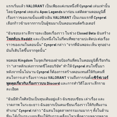
แรกเริ่มแล้ว VALORANT เป็นเพียงแค่เกมหนึ่งที่ Cynprel เล่นเท่านั้น
โดย Cynprel เคยเล่น Apex Legends มาก่อน แต่ติดตามคอมมูนิตี้
เรื่องราวของเกมนั้นแค่ผิวเผิน VALORANT เป็นเกมแรกที่ Cynprel
เลือกก้าวข้ามจากการเป็นผู้ชมมาเป็นคอนเทนต์ครีเอเตอร์
“ฉันชอบเจาะลึกรายละเอียดเรื่องราว ในช่วง Closed Beta ฉันสร้าง
โพสต์บน Reddit
และเป็นหนึ่งในไม่กี่คนที่พยายามปะติดปะต่อเรื่อง
ราวของเกมในตอนนั้น” Cynprel กล่าว “จากที่ฉันพอจะเห็น ทุกอย่าง
มันก็เติบโตขึ้นจากจุดนั้น”
หอคอย Kingdom ในจุดเกิดของฝ่ายป้องกันที่คนในคอมมูนิตี้เรียกกัน
ว่า “เสาหลักแห่งการกดขี่โดยบริษัท” ทำให้ Cynprel สนใจขึ้นมา
หลังจากนั้นไม่นาน Cynprel ก็ต้องการสร้างคอนเทนต์ให้กับคนที่
สนใจการเล่าเรื่องราวของ VALORANT รวมถึงการก่อตั้ง
เซิร์ฟเวอร์
พูดคุยเกี่ยวกับเรื่องราวบน Discord
และการทำวิดีโอเจาะลึกราย
ละเอียด
“ฉันมีหัวใจศิลปินเป็นทุนเดิมอยู่แล้ว ฉันชอบเขียน เล่าเรื่อง และ
วาดภาพ ในระยะยาว ฉันอยากเป็นคนเขียนเรื่องราวให้กับทีมงาน
ทำเกม” Cynprel กล่าว “ฉันสนใจอุตสาหกรรมเกมมาก ๆ ทั้งในด้าน
ที่จะได้เป็นกระบอกเสียงให้กับการเคลื่อนไหวเพื่อความหลากหลาย