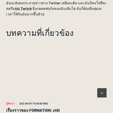
ฉันจะยังคงกระจายข่าวทาง Twitter เหมือนเดิม และฉันก็สนใจที่จะ
สตรีม
บน Twitch
ยิ่งแพลตฟอร์มของฉันเติบโต ฉันก็ต้องยิ่งทุ่มเท
เวลาให้กับมันมากขึ้นด้วย
บทความที่เกี่ยวข้อง
ผู้พัฒนา
2022-08-03T15:00:00.000Z
ผู้พั
เรื่องราวของ FORMATION: zt0l
เรื