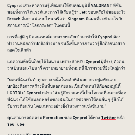
Cynprel เสาะหาความรู้เพื่อมอบให้กับคอมมูนิตี้ VALORANT ที่ชื่น
ชอบทั้งการไต่แรงค์และการได้เรียนรู้ว่า Jett ชอบหรือไม่ชอบอะไร
Breach ดื่มกาแฟแบบไหน หรือว่า Kingdom มีแผนที่จะทำอะไรกับ
สถานการณ์ “โลกกระจก” ในตอนนี้
การที่อยู่ดี ๆ มีคอนเทนต์มากมายทะลักเข้ามาทำให้ Cynprel ต้อง
ทำงานหนักกว่าปกติอย่างมาก จนถึงขั้นสารภาพว่ารู้สึกท้อจนอยาก
ถอดใจเลิกทำ
แต่ความท้อนั้นก็อยู่ได้ไม่นาน เพราะสำหรับ Cynprel ผู้ที่ระบุตัวตน
ว่าเป็นนอน-ไบนารี่ ความพยายามทั้งหมดนี้มีภาพรวมที่ยิ่งใหญ่กว่า
“ตอนที่ฉันเริ่มทำทุกอย่าง หนึ่งในหลักที่ฉันอยากจะฟูมฟักและ
ปกป้องคือการสร้างพื้นที่ปลอดภัยและเป็นตัวแทนให้กับคอมมูนิตี้
LGBTQI+” Cynprel กล่าว “ฉันรู้สึกว่าตอนนี้เป็นโอกาสที่เหมาะที่สุด
ที่ฉันจะได้ใช้แพลตฟอร์มของฉันในการช่วยทำให้คนอื่น ๆ รู้สึกได้
รับการต้อนรับ โดยเฉพาะอย่างยิ่งในวงการแข่งขันเกม”
คุณสามารถติดตาม Formation ของ Cynprel ได้ทาง
Twitter
หรือ
YouTube