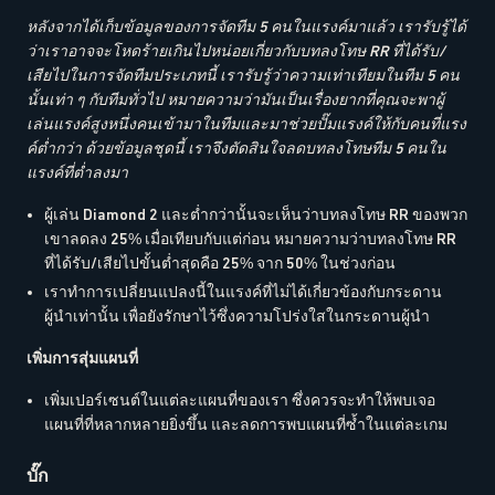
หลังจากได้เก็บข้อมูลของการจัดทีม 5 คนในแรงค์มาแล้ว เรารับรู้ได้
ว่าเราอาจจะโหดร้ายเกินไปหน่อยเกี่ยวกับบทลงโทษ RR ที่ได้รับ/
เสียไปในการจัดทีมประเภทนี้ เรารับรู้ว่าความเท่าเทียมในทีม 5 คน
นั้นเท่า ๆ กับทีมทั่วไป หมายความว่ามันเป็นเรื่องยากที่คุณจะพาผู้
เล่นแรงค์สูงหนึ่งคนเข้ามาในทีมและมาช่วยปั๊มแรงค์ให้กับคนที่แรง
ค์ต่ำกว่า ด้วยข้อมูลชุดนี้ เราจึงตัดสินใจลดบทลงโทษทีม 5 คนใน
แรงค์ที่ต่ำลงมา
ผู้เล่น Diamond 2 และต่ำกว่านั้นจะเห็นว่าบทลงโทษ RR ของพวก
เขาลดลง 25% เมื่อเทียบกับแต่ก่อน หมายความว่าบทลงโทษ RR
ที่ได้รับ/เสียไปขั้นต่ำสุดคือ 25% จาก 50% ในช่วงก่อน
เราทำการเปลี่ยนแปลงนี้ในแรงค์ที่ไม่ได้เกี่ยวข้องกับกระดาน
ผู้นำเท่านั้น เพื่อยังรักษาไว้ซึ่งความโปร่งใสในกระดานผู้นำ
เพิ่มการสุ่มแผนที่
เพิ่มเปอร์เซนต์ในแต่ละแผนที่ของเรา ซึ่งควรจะทำให้พบเจอ
แผนที่ที่หลากหลายยิ่งขึ้น และลดการพบแผนที่ซ้ำในแต่ละเกม
บั๊ก