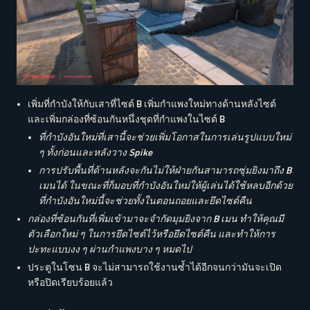
เพิ่มที่กำบังให้กับเสาที่ไซต์ B เพิ่มกำแพงใหม่ทางด้านหลังไซต์
และเพิ่มกล่องที่ซ้อนกันหนึ่งชุดที่กำแพงในไซต์ B
ที่กำบังอันใหม่ที่เสานี้จะช่วยเพิ่มโอกาสในการเล่นรูปแบบใหม่
ๆ ทั้งก่อนและหลังวาง Spike
การปรับพื้นที่ด้านหลังจะกันไม่ให้ฝ่ายกันสามารถซุ่มยิงมาถึง B
เมนได้ ในขณะที่ก็มอบที่กำบังอันใหม่ให้ผู้เล่นได้ใช้หลบอีกด้วย
ที่กำบังอันใหม่นี้จะช่วยทั้งในตอนถอยและยึดไซต์คืน
กล่องที่ซ้อนกันที่เพิ่มเข้ามาจะจำกัดมุมยิงจาก B เมน ทำให้คุณมี
ตัวเลือกใหม่ ๆ ในการยึดไซต์ไว้หรือยึดไซต์คืน และทำให้การ
ปะทะแบบงง ๆ ผ่านกำแพงบาง ๆ หมดไป
ประตูในโซน B จะไม่สามารถใช้งานซ้ำได้อีกจนกว่ามันจะเปิด
หรือปิดเรียบร้อยแล้ว