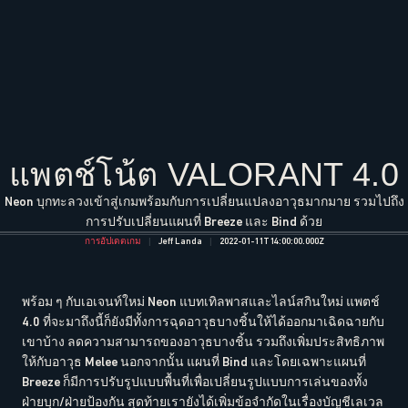
แพตช์โน้ต VALORANT 4.0
Neon บุกทะลวงเข้าสู่เกมพร้อมกับการเปลี่ยนแปลงอาวุธมากมาย รวมไปถึง
การปรับเปลี่ยนแผนที่ Breeze และ Bind ด้วย
การอัปเดตเกม
Jeff Landa
2022-01-11T14:00:00.000Z
พร้อม ๆ กับเอเจนท์ใหม่ Neon แบทเทิลพาสและไลน์สกินใหม่ แพตช์
4.0 ที่จะมาถึงนี้ก็ยังมีทั้งการฉุดอาวุธบางชิ้นให้ได้ออกมาเฉิดฉายกับ
เขาบ้าง ลดความสามารถของอาวุธบางชิ้น รวมถึงเพิ่มประสิทธิภาพ
ให้กับอาวุธ Melee นอกจากนั้น แผนที่ Bind และโดยเฉพาะแผนที่
Breeze ก็มีการปรับรูปแบบพื้นที่เพื่อเปลี่ยนรูปแบบการเล่นของทั้ง
ฝ่ายบุก/ฝ่ายป้องกัน สุดท้ายเรายังได้เพิ่มข้อจำกัดในเรื่องบัญชีเลเวล