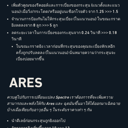
เพิ่มตัวคูณของรีคอยล์และการเบี่ยงของกระสุน (แนวตั้งและแนว
นอน) เมื่อวิ่ง/กระโดด/หรืออยู่บนเชือกโรยตัว จาก 1.25 >>> 1.5
จำนวนการป้องกันไม่ให้กระสุนเบี่ยง (ในแนวนอน) ในขณะกราด
ยิงลดลงจาก 8 ลูก >>> 5 ลูก
ลดระยะเวลาในการเบี่ยงของกระสุนจาก 0.24 วินาที >>> 0.18
วินาที
ในขณะกราดยิง เวลาก่อนที่กระสุนของคุณจะเบี่ยงหักเหอีก
ครั้งถูกปรับลดลง (ในแนวนอน) นั่นหมายความว่ากระสุนจะ
เบี่ยงบ่อยมากขึ้น
ARES
ควบคู่ไปกับการเปลี่ยนแปลง Spectre เราต้องการที่จะเพิ่มความ
สามารถและพลังให้กับ Ares
และ
ฉุดมันขึ้นมาให้ได้ออกมาเฉิดฉาย
บ้างเมื่อเทียบกับอาวุธอื่น ๆ ในระดับราคาเท่า ๆ กัน
นำดีเลย์ก่อนกระสุนถูกยิงออกไป