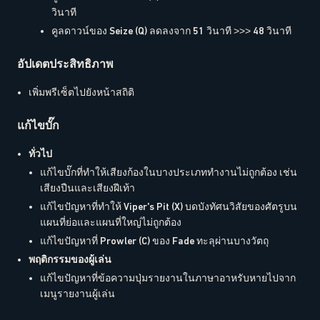
วินาที
คูลดาวน์ของ Seize (Q) ลดลงจาก 51 วินาที >>> 48 วินาที
อัปเดตประสิทธิภาพ
เพิ่มพรีเซ็ตไปยังหน้าสถิติ
แก้ไขบั๊ก
ทั่วไป
แก้ไขบั๊กที่ทำให้เสียงก้องในบางประเภททำงานไม่ถูกต้อง เช่น
เสียงปืนและเสียงฝีเท้า
แก้ไขปัญหาที่ทำให้ Viper's Pit (X) บดบังทัศนวิสัยของศัตรูบน
แผนที่ย่อและแผนที่ใหญ่ไม่ถูกต้อง
แก้ไขปัญหาที่ Prowler (C) ของ Fade ทะลุผ่านบางวัตถุ
พฤติกรรมของผู้เล่น
แก้ไขปัญหาที่ข้อความปุ่มรายงานในภาษาอาหรับหายไปจาก
เมนูรายงานผู้เล่น