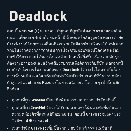
Deadlock
ตอนนี้ GravNet (C) จะบังคับให้ทุกคนที่ถูกจับ ต้องนำตาข่ายออกด้วย
ตนเองเพื่อลบเอฟเฟกต์ ก่อนหน้านี้ ถ้าคุณหรือศัตรูถูกจับ คุณจะกำจัด
GravNet ได้โดยการเคลื่อนที่ออกจากรัศมีตาข่ายหรือรอให้เอฟเฟกต์
หายไป เราคิดว่าการดำเนินการนี้จะช่วยมอบพลังที่โดดเด่นพร้อม
กับทำให้การตอบโต้ของทั้งสองฝ่ายน่าสนใจยิ่งขึ้น เนื่องจากศัตรูจะ
ต้องวางอาวุธลงและสร้างเสียงรบกวนเพื่อจัดการกับดีบัฟ นอกจากนี้
เรายังทำให้การใช้งานสกิลของ Deadlock ไว้วางใจได้มากขึ้นโดย
การเพิ่มรัศมีของสกิล พร้อมกับทำให้แน่ใจว่าเอเจนท์ที่มีความคล่อง
ตัวสูง เช่น Jett และ Raze จะไม่อาจหนีออกไปได้ง่าย ๆ เมื่อโดนจับ
อีกด้วย
ทุกคนที่ถูก GravNet จับจะติดดีบัฟถาวรจนกว่าจะกำจัดสกิลนี้
ทุกคนที่ถูก GravNet จับจะได้รับผลจากแรงโน้มถ่วงที่เพิ่มขึ้นและ
ความคล่องตัวที่ลดลง (ตัวอย่างเช่น: ตอนนี้ GravNet จะลดระยะ
Tailwind (E) ของ Jett
เวลากำจัด GravNet เพิ่มขึ้นจาก 0.85 วินาที >>> 1.5 วินาที