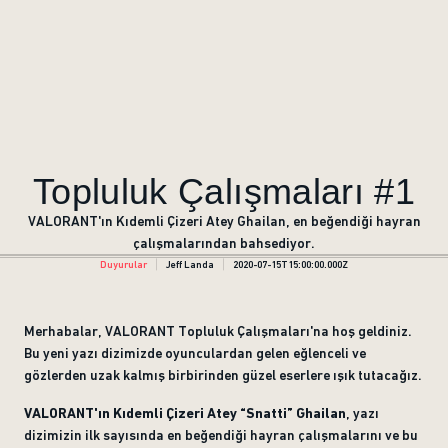
Topluluk Çalışmaları #1
VALORANT'ın Kıdemli Çizeri Atey Ghailan, en beğendiği hayran
çalışmalarından bahsediyor.
Duyurular
Jeff Landa
2020-07-15T15:00:00.000Z
Merhabalar, VALORANT Topluluk Çalışmaları'na hoş geldiniz.
Bu yeni yazı dizimizde oyunculardan gelen eğlenceli ve
gözlerden uzak kalmış birbirinden güzel eserlere ışık tutacağız.
VALORANT'ın Kıdemli Çizeri Atey “Snatti” Ghailan
, yazı
dizimizin ilk sayısında en beğendiği hayran çalışmalarını ve bu