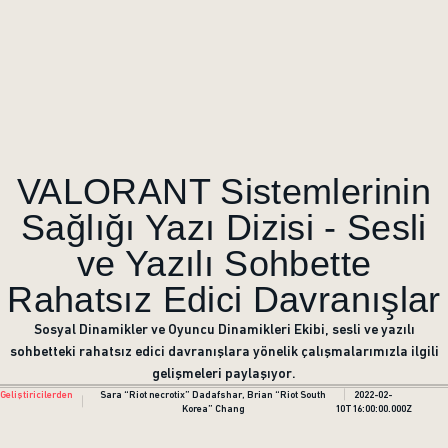
VALORANT Sistemlerinin
Sağlığı Yazı Dizisi - Sesli
ve Yazılı Sohbette
Rahatsız Edici Davranışlar
Sosyal Dinamikler ve Oyuncu Dinamikleri Ekibi, sesli ve yazılı
sohbetteki rahatsız edici davranışlara yönelik çalışmalarımızla ilgili
gelişmeleri paylaşıyor.
Geliştiricilerden
Sara “Riot necrotix” Dadafshar, Brian “Riot South
2022-02-
Korea” Chang
10T16:00:00.000Z