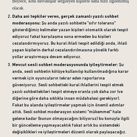
Böylece, kötü davranışlar sergileyen kişilerle daha hızlı ilgilenilmiş
olacak.
Daha ani tepkiler veren, gerçek zamanlı yazılı sohbet
moderasyonu:
Şu anda yazılı sohbette "sıfır tolerans"
gösterdiğimiz kelimeler yazan kişileri otomatik olarak tespit
ediyoruz fakat karşılaşma sona ermeden bu kişileri
cezalandırmıyoruz. Bu kural ihlali tespit edildiği anda, ihlali
yapan kişilerin derhal cezalandırılmasına yönelik farklı
yollar araştırmaya devam ediyoruz.
Mevcut sesli sohbet moderasyonunda iyileştirmeler:
Şu
anda, sesli sohbetin kötüye kullanılıp kullanılmadığına karar
vermek için oyuncuların tekrar eden raporlarına
güveniyoruz. Sesli sohbetteki kural ihlallerini tespit etmek
yazılı sohbettekileri tespit etmeye oranla çok daha zor (ve
diğerine göre daha sıklıkla insan müdahalesi gerekiyor).
Fakat bu alanda iyileştirmeler yapmak için önemli adımlar
attık. Sesli sohbet moderasyon sistemi "mükemmel" hale
gelene kadar (bunun olmayacağını biliyoruz) bu konuyla ilgili
bir güncelleme yapmayacaktık fakat artık bu sistemdeki
değişiklikleri ve iyileştirmeleri düzenli olarak paylaşacağız.