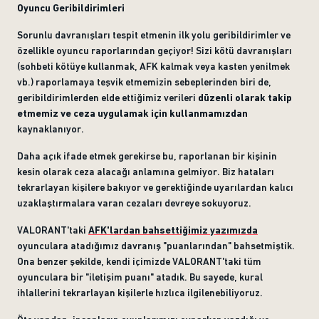
Oyuncu Geribildirimleri
Sorunlu davranışları tespit etmenin ilk yolu geribildirimler ve
özellikle oyuncu raporlarından geçiyor! Sizi kötü davranışları
(sohbeti kötüye kullanmak, AFK kalmak veya kasten yenilmek
vb.) raporlamaya teşvik etmemizin sebeplerinden biri de,
geribildirimlerden elde ettiğimiz verileri
düzenli olarak takip
etmemiz ve ceza uygulamak için kullanmamızdan
kaynaklanıyor.
Daha açık ifade etmek gerekirse bu, raporlanan bir kişinin
kesin olarak ceza alacağı anlamına gelmiyor. Biz hataları
tekrarlayan kişilere bakıyor ve gerektiğinde uyarılardan kalıcı
uzaklaştırmalara varan cezaları devreye sokuyoruz.
VALORANT'taki
AFK'lardan bahsettiğimiz yazımızda
oyunculara atadığımız davranış "puanlarından" bahsetmiştik.
Ona benzer şekilde, kendi içimizde VALORANT'taki tüm
oyunculara bir "iletişim puanı" atadık. Bu sayede, kural
ihlallerini tekrarlayan kişilerle hızlıca ilgilenebiliyoruz.