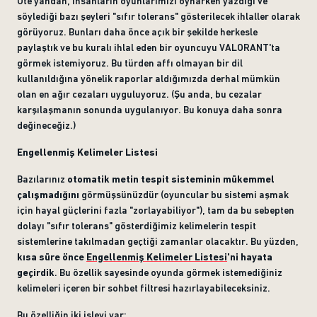
Öte yandan, insanların oyunlarımızı oynarken yazdığı ve
söylediği bazı şeyleri "sıfır tolerans" gösterilecek ihlaller olarak
görüyoruz. Bunları daha önce açık bir şekilde herkesle
paylaştık ve bu kuralı ihlal eden bir oyuncuyu VALORANT'ta
görmek istemiyoruz. Bu türden affı olmayan bir dil
kullanıldığına yönelik raporlar aldığımızda derhal mümkün
olan en ağır cezaları uyguluyoruz. (Şu anda, bu cezalar
karşılaşmanın sonunda uygulanıyor. Bu konuya daha sonra
değineceğiz.)
Engellenmiş Kelimeler Listesi
Bazılarınız
otomatik
metin tespit sisteminin mükemmel
çalışmadığını
görmüşsünüzdür (oyuncular bu sistemi aşmak
için hayal güçlerini fazla "zorlayabiliyor"), tam da bu sebepten
dolayı "sıfır tolerans" gösterdiğimiz kelimelerin tespit
sistemlerine takılmadan geçtiği zamanlar olacaktır. Bu yüzden,
kısa süre önce
Engellenmiş Kelimeler Listesi
'ni hayata
geçirdik
. Bu özellik sayesinde oyunda görmek istemediğiniz
kelimeleri içeren bir sohbet filtresi hazırlayabileceksiniz.
Bu özelliğin iki işlevi var: