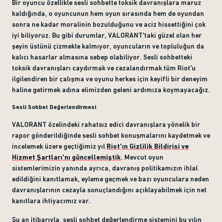
Bir oyuncu özellikle sesli sohbette toksik davranışlara maruz
kaldığında, o oyuncunun hem oyun sırasında hem de oyundan
sonra ne kadar moralinin bozulduğunu ve aciz hissettiğini çok
iyi biliyoruz. Bu gibi durumlar, VALORANT'taki güzel olan her
şeyin üstünü çizmekle kalmıyor, oyuncuların ve topluluğun da
kalıcı hasarlar almasına sebep olabiliyor. Sesli sohbetteki
toksik davranışları caydırmak ve cezalandırmak tüm Riot'u
ilgilendiren bir çalışma ve oyunu herkes için keyifli bir deneyim
haline getirmek adına elimizden geleni ardımıza koymayacağız.
Sesli Sohbet Değerlendirmesi
VALORANT özelindeki rahatsız edici davranışlara yönelik bir
rapor gönderildiğinde sesli sohbet konuşmalarını kaydetmek ve
incelemek üzere geçtiğimiz yıl
Riot'ın Gizlilik Bildirisi ve
Hizmet Şartları'nı güncellemiştik
. Mevcut oyun
sistemlerimizin yanında ayrıca, davranış politikamızın ihlal
edildiğini kanıtlamak, eyleme geçmek ve bazı oyunculara neden
davranışlarının cezayla sonuçlandığını açıklayabilmek için net
kanıtlara ihtiyacımız var.
Şu an itibarıyla, sesli sohbet değerlendirme sistemini bu yılın