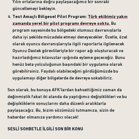
Yılın ortalarına doğru paylaşacağımız bir sonraki
güncellemeyi bekleyin.
Test Amaçlı Bölgesel Pilot Program:
Türk ekibimiz yakın
zamanda yerel bir pilot programı devreye soktu.
Bu
program sayesinde bu bölgedeki olumsuz davranışlarla
daha iyi şekilde mücadele etmeyi deneyecekler. Özetle, özel
olarak oyuncu davranışlarıyla ilgili raporlarla ilgilenecek
Oyuncu Destek görevlileriyle bir rapor ağı oluşturacak ve
hazırladığımız kılavuzlar ışığında eyleme geçeceğiz. Bunu
henüz beta yolculuğunun başındaki bir uygulama olarak
görebilirsiniz. Faydalı olabileceğini gördüğümüzde bu
uygulamayı diğer bölgelerde de devreye sokabiliriz.
Son olarak, bu konuya AFK'lardan bahsettiğimiz zaman da
değinmiştik fakat iki alanda da yaptığımız değişiklikleri ve bu
değişikliklerin sonuçlarını daha düzenli aralıklarla
paylaşacağız. Bu, bizim sözümüzü tutmamıza, sizin de
haberdar olmanıza yardımcı olacak!
SESLİ SOHBETLE İLGİLİ SON BİR KONU