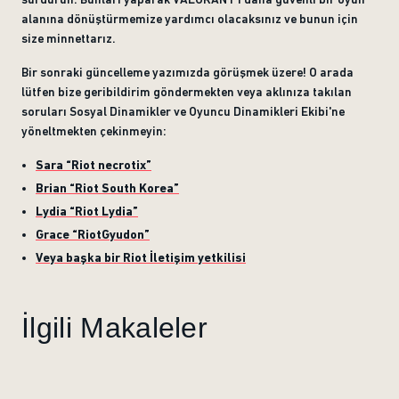
alanına dönüştürmemize yardımcı olacaksınız ve bunun için
size minnettarız.
Bir sonraki güncelleme yazımızda görüşmek üzere! O arada
lütfen bize geribildirim göndermekten veya aklınıza takılan
soruları Sosyal Dinamikler ve Oyuncu Dinamikleri Ekibi'ne
yöneltmekten çekinmeyin:
Sara “Riot necrotix”
Brian “Riot South Korea”
Lydia “Riot Lydia”
Grace “RiotGyudon”
Veya başka bir Riot İletişim yetkilisi
İlgili Makaleler