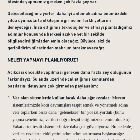
ötesinde yapmamız gereken çok fazla şey var.
Gelişebileceğimiz yerleri daha iyi anlamak adına önümüzdeki
yılda oyuncularla etkileşime girmenin farklı yollarını
deneyeceğiz. İnşa ettiğimiz teknolojiler ve atmayı planladığımız
adımlar konusunda herkesi açık ve net bir şekilde
bilgilendirdiğimizden emin olacağız. Böylece, sizi de
geribildirim sürecinden mahrum bırakmayacağız.
NELER YAPMAYI PLANLIYORUZ?
Açıkçası öncelikle yapılması gereken daha fazla şey olduğunun
farkındayız. Şu anda üzerinde çalıştığımız konulardan
bazılarını detaylara çok girmeden paylaşalım:
Var olan sistemlerde kullanılacak daha ağır cezalar:
Mevcut
sistemlerimizde kötü davranışları tespit etmek ve yönetmek adına
veri toplarken biraz daha "geleneksel" bir yol izliyorduk (bunu
yapma sebebimiz, verileri doğru tespit ettiğimizden emin olmaktı).
Fakat artık tespit sistemlerimize daha çok güveniyoruz. Bu nedenle,
verilen cezaların ciddiyetini adım adım arttırmaya başlayacağız.