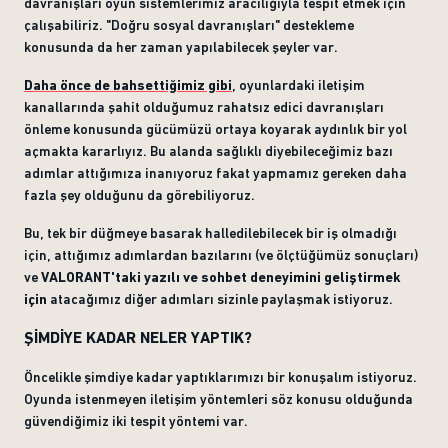
davranışları oyun sistemlerimiz aracılığıyla tespit etmek için
çalışabiliriz. "Doğru sosyal davranışları" destekleme
konusunda da her zaman yapılabilecek şeyler var.
Daha önce de bahsettiğimiz gibi
, oyunlardaki iletişim
kanallarında şahit olduğumuz rahatsız edici davranışları
önleme konusunda gücümüzü ortaya koyarak aydınlık bir yol
açmakta kararlıyız. Bu alanda sağlıklı diyebileceğimiz bazı
adımlar attığımıza inanıyoruz fakat yapmamız gereken daha
fazla şey olduğunu da görebiliyoruz.
Bu, tek bir düğmeye basarak halledilebilecek bir iş olmadığı
için, attığımız adımlardan bazılarını (ve ölçtüğümüz sonuçları)
ve
VALORANT'taki yazılı ve sohbet deneyimini geliştirmek
için
atacağımız diğer adımları sizinle paylaşmak istiyoruz.
ŞİMDİYE KADAR NELER YAPTIK?
Öncelikle şimdiye kadar yaptıklarımızı bir konuşalım istiyoruz.
Oyunda istenmeyen iletişim yöntemleri söz konusu olduğunda
güvendiğimiz iki tespit yöntemi var.