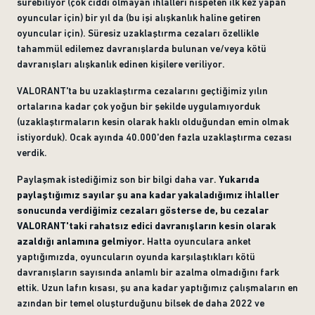
sürebiliyor (çok ciddi olmayan ihlalleri nispeten ilk kez yapan
oyuncular için) bir yıl da (bu işi alışkanlık haline getiren
oyuncular için). Süresiz uzaklaştırma cezaları özellikle
tahammül edilemez davranışlarda bulunan ve/veya kötü
davranışları alışkanlık edinen kişilere veriliyor.
VALORANT'ta bu uzaklaştırma cezalarını geçtiğimiz yılın
ortalarına kadar çok yoğun bir şekilde uygulamıyorduk
(uzaklaştırmaların kesin olarak haklı olduğundan emin olmak
istiyorduk). Ocak ayında 40.000'den fazla uzaklaştırma cezası
verdik.
Paylaşmak istediğimiz son bir bilgi daha var.
Yukarıda
paylaştığımız sayılar şu ana kadar yakaladığımız ihlaller
sonucunda verdiğimiz cezaları gösterse de, bu cezalar
VALORANT'taki rahatsız edici davranışların kesin olarak
azaldığı anlamına gelmiyor.
Hatta oyunculara anket
yaptığımızda, oyuncuların oyunda karşılaştıkları kötü
davranışların sayısında anlamlı bir azalma olmadığını fark
ettik. Uzun lafın kısası, şu ana kadar yaptığımız çalışmaların en
azından bir temel oluşturduğunu bilsek de daha 2022 ve