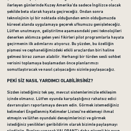
ilerleyen günlerinde Kuzey Amerika'da sadece İngilizce olacak
şekilde beta olarak hayata geçireceğiz. Ondan sonra
teknolojinin iyi bir noktada olduğundan emin olduğumuzda
küresel alanda uygulamaya geçerek ufkumuzu genişleteceğiz.
Lütfen unutmayın, geliştirilme aşamasındaki yeni teknolojileri
denerken aklımıza gelen yeni fikirleri pilot programlarla hayata
geçirmenin ilk adımlarını atıyoruz. Bu yüzden, bu özelliğin
pişmesi ve cephaneliğimizdeki etkili araçlardan biri haline
gelmesi biraz zaman alabilir. Herhangi bir türden sesli sohbet
verisini toplamaya başlamadan önce planlarımızı
somutlaştıracak ve nasıl çalışacağını sizinle paylaşacağız.
PEKİ SİZ NASIL YARDIMCI OLABİLİRSİNİZ?
Sizden istediğimiz tek şey, mevcut sistemlerimizle etkileşim
içinde olmanız. Lütfen oyunda karşılaştığınız rahatsız edici
davranışları raporlamaya devam edin. Görmek istemediğiniz
kelimeleri Engellenmiş Kelimeler Listesi'ne eklemeyi ihmal
etmeyin ve lütfen oyundaki deneyimlerinizi ve görmek
istediğiniz yenilikleri geribildirim olarak bizimle paylaşmayı
sürdürün. Bunları yaparak VALORANT'ı daha güvenli bir oyun