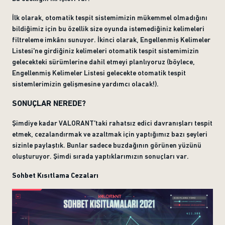
İlk olarak, otomatik tespit sistemimizin mükemmel olmadığını
bildiğimiz için bu özellik size oyunda istemediğiniz kelimeleri
filtreleme imkânı sunuyor. İkinci olarak, Engellenmiş Kelimeler
Listesi'ne girdiğiniz kelimeleri otomatik tespit sistemimizin
gelecekteki sürümlerine dahil etmeyi planlıyoruz (böylece,
Engellenmiş Kelimeler Listesi gelecekte otomatik tespit
sistemlerimizin gelişmesine yardımcı olacak!).
SONUÇLAR NEREDE?
Şimdiye kadar VALORANT'taki rahatsız edici davranışları tespit
etmek, cezalandırmak ve azaltmak için yaptığımız bazı şeyleri
sizinle paylaştık. Bunlar sadece buzdağının görünen yüzünü
oluşturuyor. Şimdi sırada yaptıklarımızın sonuçları var.
Sohbet Kısıtlama Cezaları