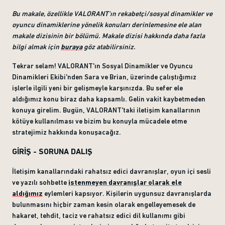
Bu makale, özellikle VALORANT'ın rekabetçi/sosyal dinamikler ve
oyuncu dinamiklerine yönelik konuları derinlemesine ele alan
makale dizisinin bir bölümü. Makale dizisi hakkında daha fazla
bilgi almak için
buraya
göz atabilirsiniz.
Tekrar selam! VALORANT'ın Sosyal Dinamikler ve Oyuncu
Dinamikleri Ekibi'nden Sara ve Brian, üzerinde çalıştığımız
işlerle ilgili yeni bir gelişmeyle karşınızda. Bu sefer ele
aldığımız konu biraz daha kapsamlı. Gelin vakit kaybetmeden
konuya girelim. Bugün, VALORANT'taki iletişim kanallarının
kötüye kullanılması ve bizim bu konuyla mücadele etme
stratejimiz hakkında konuşacağız.
GİRİŞ - SORUNA DALIŞ
İletişim kanallarındaki rahatsız edici davranışlar, oyun içi sesli
ve yazılı sohbette
istenmeyen davranışlar olarak ele
aldığımız
eylemleri kapsıyor. Kişilerin uygunsuz davranışlarda
bulunmasını hiçbir zaman kesin olarak engelleyemesek de
hakaret, tehdit, taciz ve rahatsız edici dil kullanımı gibi