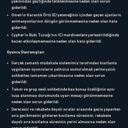
yakınından geçtiğinde tetiklenmesine neden olan sorun
giderildi.
Omen'ın Karanlık Örtü (E) yeteneğinin içinden geçen ajanların
animasyonlarının düzgün görünmemesine neden olan hata
giderildi.
Cypher'ın Bubi Tuzağı'nın (C) merdivenlere yerleştirildiğinde
bazen etkinleşmemesine neden olan hata giderildi.
Oyuncu Davranışları
Gerçek zamanlı müdahale sistemimiz tarafından kısıtlama
uygulanan oyuncuların yalnızca susturulmak yerine yazılı
sohbetten tamamen çıkarılmasına neden olan sorun
giderildi.
Takım ve grup sesli sohbetinde bas konuş özelliğinin aynı
tuşa atanması durumunda uyarı mesajı görünmemesine
neden olan sorun giderildi.
Derecesiz ve rekabete dayalı sıralar arasında geçiş yaparken
sıra gecikmesini gösteren kısıtlama süresinin, rekabete
dayalı sıra kısıtlama süresinin yerini almasına neden olan