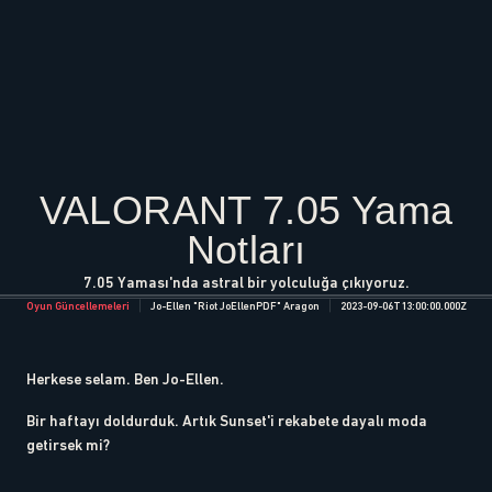
VALORANT 7.05 Yama
Notları
7.05 Yaması'nda astral bir yolculuğa çıkıyoruz.
Oyun Güncellemeleri
Jo-Ellen "Riot JoEllenPDF" Aragon
2023-09-06T13:00:00.000Z
Herkese selam. Ben Jo-Ellen.
Bir haftayı doldurduk. Artık Sunset'i rekabete dayalı moda
getirsek mi?