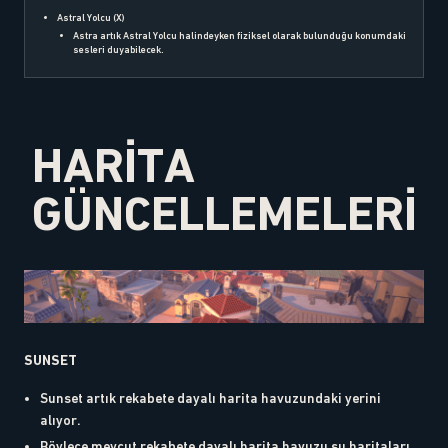
Astral Yolcu (X)
Astra artık Astral Yolcu halindeyken fiziksel olarak bulunduğu konumdaki
sesleri duyabilecek.
HARİTA
GÜNCELLEMELERİ
SUNSET
Sunset artık rekabete dayalı harita havuzundaki yerini
alıyor.
Böylece mevcut rekabete dayalı harita havuzu şu haritaları