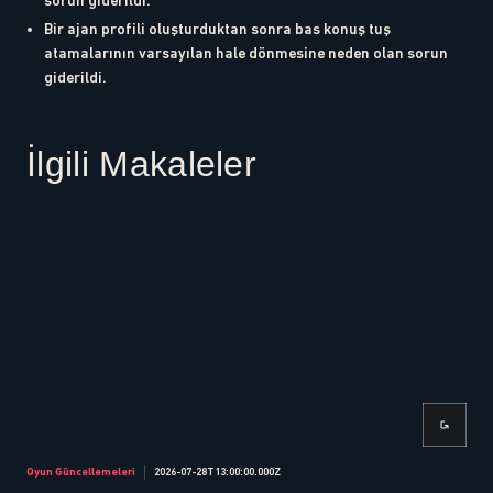
sorun giderildi.
Bir ajan profili oluşturduktan sonra bas konuş tuş
atamalarının varsayılan hale dönmesine neden olan sorun
giderildi.
İlgili Makaleler
Oyun Güncellemeleri
2026-07-28T13:00:00.000Z
Oyun