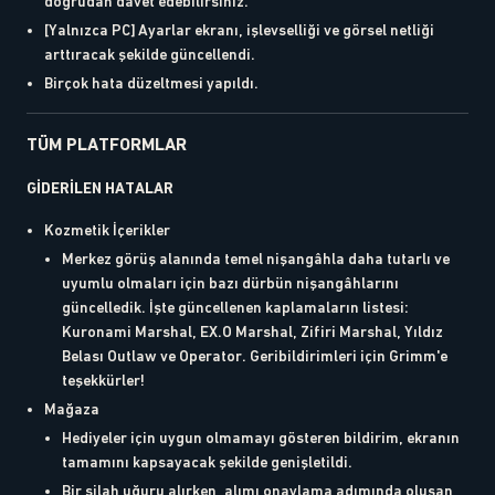
doğrudan davet edebilirsiniz.
[Yalnızca PC] Ayarlar ekranı, işlevselliği ve görsel netliği
arttıracak şekilde güncellendi.
Birçok hata düzeltmesi yapıldı.
TÜM PLATFORMLAR
GİDERİLEN HATALAR
Kozmetik İçerikler
Merkez görüş alanında temel nişangâhla daha tutarlı ve
uyumlu olmaları için bazı dürbün nişangâhlarını
güncelledik. İşte güncellenen kaplamaların listesi:
Kuronami Marshal, EX.O Marshal, Zifiri Marshal, Yıldız
Belası Outlaw ve Operator. Geribildirimleri için Grimm'e
teşekkürler!
Mağaza
Hediyeler için uygun olmamayı gösteren bildirim, ekranın
tamamını kapsayacak şekilde genişletildi.
Bir silah uğuru alırken, alımı onaylama adımında oluşan