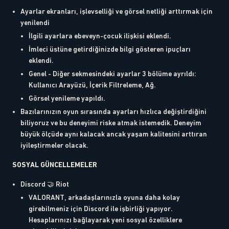
Ayarlar ekranları, işlevselliği ve görsel netliği arttırmak için
yenilendi
İlgili ayarlara ebeveyn-çocuk ilişkisi eklendi.
İmleci üstüne getirdiğinizde bilgi gösteren ipuçları
eklendi.
Genel - Diğer sekmesindeki ayarlar 3 bölüme ayrıldı:
Kullanıcı Arayüzü, İçerik Filtreleme, Ağ.
Görsel yenileme yapıldı.
Bazılarınızın oyun sırasında ayarları hızlıca değiştirdiğini
biliyoruz ve bu deneyimi riske atmak istemedik. Deneyim
büyük ölçüde aynı kalacak ancak yaşam kalitesini arttıran
iyileştirmeler olacak.
SOSYAL GÜNCELLEMELER
Discord 🤝 Riot
VALORANT, arkadaşlarınızla oyuna daha kolay
girebilmeniz için Discord ile işbirliği yapıyor.
Hesaplarınızı bağlayarak yeni sosyal özelliklere