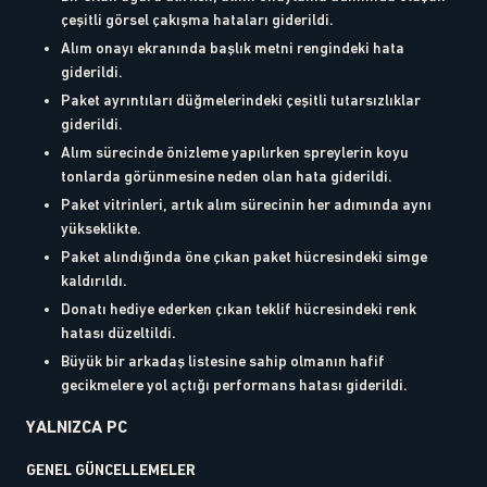
çeşitli görsel çakışma hataları giderildi.
Alım onayı ekranında başlık metni rengindeki hata
giderildi.
Paket ayrıntıları düğmelerindeki çeşitli tutarsızlıklar
giderildi.
Alım sürecinde önizleme yapılırken spreylerin koyu
tonlarda görünmesine neden olan hata giderildi.
Paket vitrinleri, artık alım sürecinin her adımında aynı
yükseklikte.
Paket alındığında öne çıkan paket hücresindeki simge
kaldırıldı.
Donatı hediye ederken çıkan teklif hücresindeki renk
hatası düzeltildi.
Büyük bir arkadaş listesine sahip olmanın hafif
gecikmelere yol açtığı performans hatası giderildi.
YALNIZCA PC
GENEL GÜNCELLEMELER