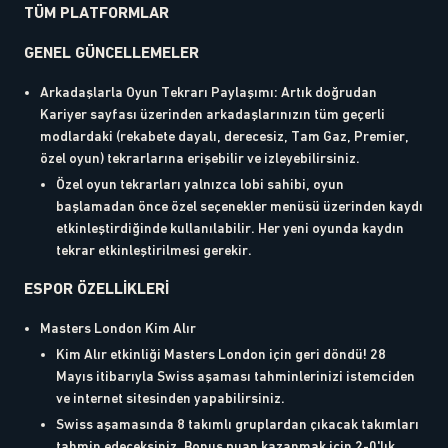
TÜM PLATFORMLAR
GENEL GÜNCELLEMELER
Arkadaşlarla Oyun Tekrarı Paylaşımı: Artık doğrudan
Kariyer sayfası üzerinden arkadaşlarınızın tüm geçerli
modlardaki (rekabete dayalı, derecesiz, Tam Gaz, Premier,
özel oyun) tekrarlarına erişebilir ve izleyebilirsiniz.
Özel oyun tekrarları yalnızca lobi sahibi, oyun
başlamadan önce özel seçenekler menüsü üzerinden kaydı
etkinleştirdiğinde kullanılabilir. Her yeni oyunda kaydın
tekrar etkinleştirilmesi gerekir.
ESPOR ÖZELLİKLERİ
Masters London Kim Alır
Kim Alır etkinliği Masters London için geri döndü! 28
Mayıs itibarıyla Swiss aşaması tahminlerinizi istemciden
ve internet sitesinden yapabilirsiniz.
Swiss aşamasında 8 takımlı gruplardan çıkacak takımları
tahmin edeceksiniz. Bonus puan kazanmak için 2-0'lık