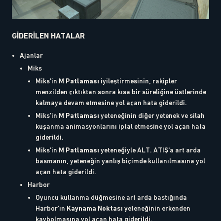
GİDERİLEN HATALAR
Ajanlar
Miks
Miks'in
M Patlaması
iyileştirmesinin, rakipler
menzilden çıktıktan sonra kısa bir süreliğine üstlerinde
kalmaya devam etmesine yol açan hata giderildi.
Miks'in
M Patlaması
yeteneğinin diğer yetenek ve silah
kuşanma animasyonlarını iptal etmesine yol açan hata
giderildi.
Miks'in
M Patlaması
yeteneğiyle ALT. ATIŞ'a art arda
basmanın, yeteneğin yanlış biçimde kullanılmasına yol
açan hata giderildi.
Harbor
Oyuncu kullanma düğmesine art arda bastığında
Harbor'ın
Kaynama Noktası
yeteneğinin erkenden
kaybolmasına yol açan hata giderildi.