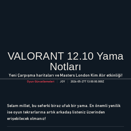
VALORANT 12.10 Yama
Notları
Yeni Çarpışma haritaları ve Masters London Kim Alır etkinliği!
Oyun Güncellemeleri
JOY
2026-05-27T13:00:00.000Z
Selam millet, bu seferki biraz ufak bir yama. En önemli yenilik
ise oyun tekrarlarına artık arkadaş listeniz üzerinden
erişebilecek olmanız!